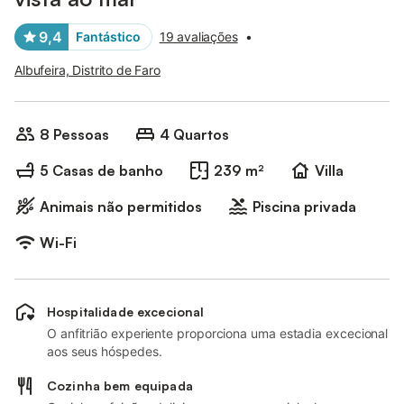
9,4
Fantástico
19 avaliações
•
Albufeira, Distrito de Faro
8 Pessoas
4 Quartos
5 Casas de banho
239 m²
Villa
Animais não permitidos
Piscina privada
Wi-Fi
Hospitalidade excecional
O anfitrião experiente proporciona uma estadia excecional
aos seus hóspedes.
Cozinha bem equipada