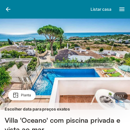
Fotos
Facilidades
Comentários
Listar casa
Planta
1
/
37
Escolher data para preços exatos
Villa 'Oceano' com piscina privada e
vista ao mar