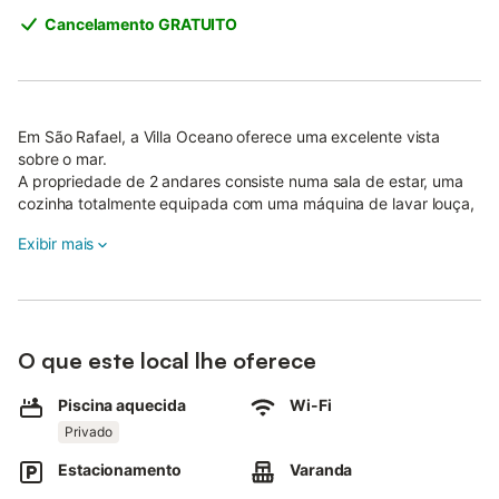
Cancelamento GRATUITO
Em São Rafael, a Villa Oceano oferece uma excelente vista
sobre o mar.
A propriedade de 2 andares consiste numa sala de estar, uma
cozinha totalmente equipada com uma máquina de lavar louça,
4 quartos e 5 casas de banho e pode, portanto, acomodar 8
Exibir mais
pessoas.
Outras comodidades incluem Wi-Fi de alta velocidade, ar
condicionado, uma máquina de lavar roupa, bem como uma TV.
Além disso, uma mesa de ténis de mesa e uma mesa de bilhar
estão disponíveis para a sua utilização.
O que este local lhe oferece
Uma cama de bebé e uma cadeira alta também estão
disponíveis.
A sua área exterior privada inclui uma piscina aquecida, um
Piscina aquecida
Wi-Fi
jardim, um terraço aberto, um terraço coberto, 4 varandas, um
Privado
barbecue e um duche exterior.
Estacionamento
Varanda
A piscina aquecida gratuita está disponível para a sua