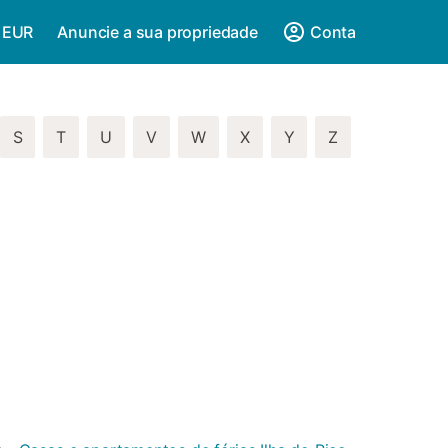
/ EUR
Anuncie a sua propriedade
Conta
S
T
U
V
W
X
Y
Z