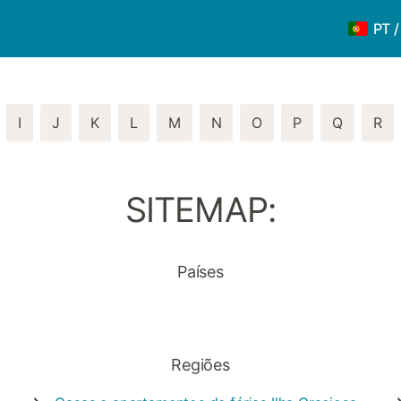
PT 
I
J
K
L
M
N
O
P
Q
R
SITEMAP:
Países
Regiões