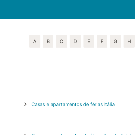
A
B
C
D
E
F
G
H
Casas e apartamentos de férias
Itália