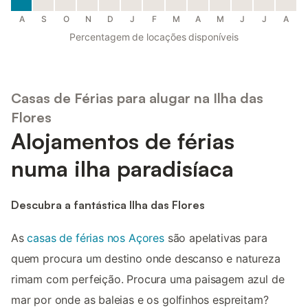
A
S
O
N
D
J
F
M
A
M
J
J
A
Percentagem de locações disponíveis
Casas de Férias para alugar na Ilha das
Flores
Alojamentos de férias
numa ilha paradisíaca
Descubra a fantástica Ilha das Flores
As
casas de férias nos Açores
são apelativas para
quem procura um destino onde descanso e natureza
rimam com perfeição. Procura uma paisagem azul de
mar por onde as baleias e os golfinhos espreitam?