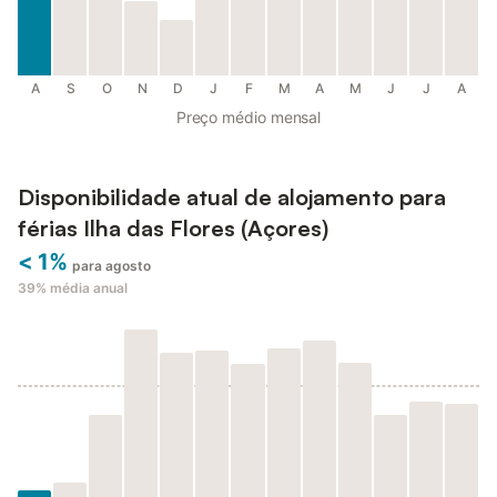
A
S
O
N
D
J
F
M
A
M
J
J
A
Preço médio mensal
Disponibilidade atual de alojamento para
férias Ilha das Flores (Açores)
< 1%
para agosto
39%
média anual