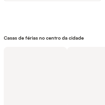
Poupe até 10% em muitos
Iniciar sessão
alojamentos com uma conta.
Casas de férias no centro da cidade