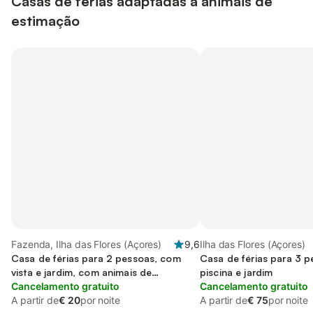
Casas de férias adaptadas a animais de
estimação
Fazenda, Ilha das Flores (Açores)
9,6
Ilha das Flores (Açores)
Casa de férias para 2 pessoas, com
Casa de férias para 3 
vista e jardim, com animais de
piscina e jardim
estimação
Cancelamento gratuito
Cancelamento gratuito
A partir de
€ 20
por noite
A partir de
€ 75
por noite