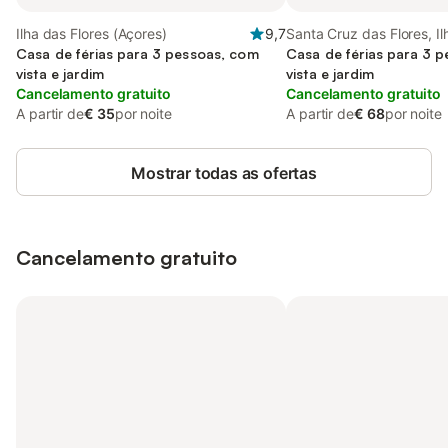
Ilha das Flores (Açores)
9,7
Santa Cruz das Flores, Il
Casa de férias para 3 pessoas, com
Flores (Açores)
Casa de férias para 3 
vista e jardim
vista e jardim
Cancelamento gratuito
Cancelamento gratuito
A partir de
€ 35
por noite
A partir de
€ 68
por noite
Mostrar todas as ofertas
Cancelamento gratuito