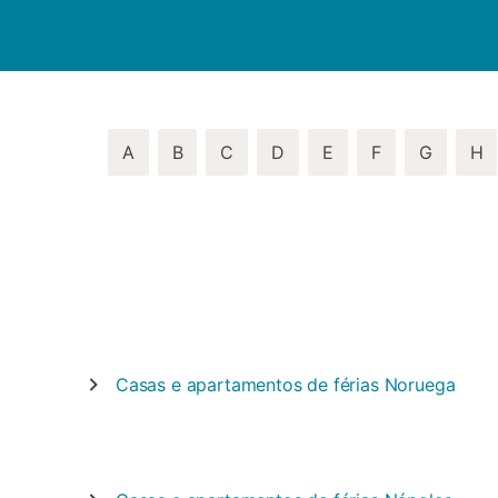
A
B
C
D
E
F
G
H
Casas e apartamentos de férias
Noruega