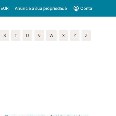
/ EUR
Anuncie a sua propriedade
Conta
S
T
U
V
W
X
Y
Z