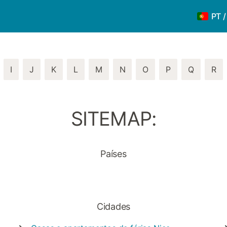
PT 
I
J
K
L
M
N
O
P
Q
R
SITEMAP:
Países
Cidades