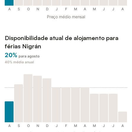
A
S
O
N
D
J
F
M
A
M
J
J
A
Preço médio mensal
Disponibilidade atual de alojamento para
férias Nigrán
20%
para agosto
40%
média anual
A
S
O
N
D
J
F
M
A
M
J
J
A