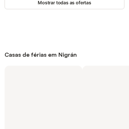
Mostrar todas as ofertas
Poupe até 10% em muitos
Iniciar sessão
alojamentos com uma conta.
Casas de férias em Nigrán