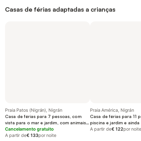
Casas de férias adaptadas a crianças
Praia Patos (Nigrán), Nigrán
Praia América, Nigrán
Casa de férias para 7 pessoas, com
Casa de férias para 11 
vista para o mar e jardim, com animais
piscina e jardim e ainda 
de estimação
Cancelamento gratuito
A partir de
€ 122
por noit
A partir de
€ 133
por noite