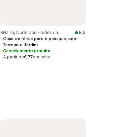
,8
Halsa, Norte dos Fiordes da
9,5
Noruega
Casa de férias para 6 pessoas, com
Terraço e Jardim
Cancelamento gratuito
A partir de
€ 77
por noite