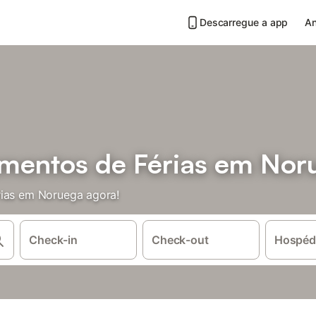
Descarregue a app
An
mentos de Férias em Nor
rias em Noruega agora!
Check-in
Check-out
Hospéd