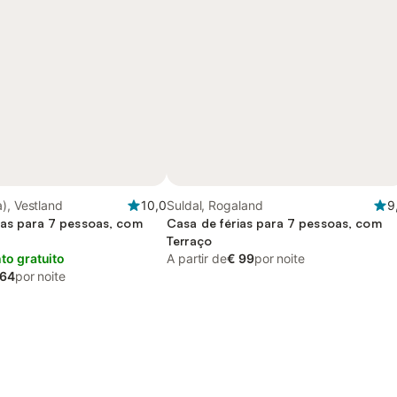
), Vestland
10,0
Suldal, Rogaland
9
ias para 7 pessoas, com
Casa de férias para 7 pessoas, com
Terraço
o gratuito
A partir de
€ 99
por noite
 64
por noite