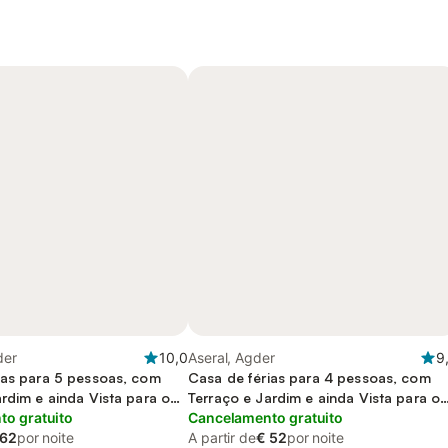
der
10,0
Aseral, Agder
9
ias para 5 pessoas, com
Casa de férias para 4 pessoas, com
rdim e ainda Vista para o
Terraço e Jardim e ainda Vista para o
o gratuito
lago
Cancelamento gratuito
 62
por noite
A partir de
€ 52
por noite