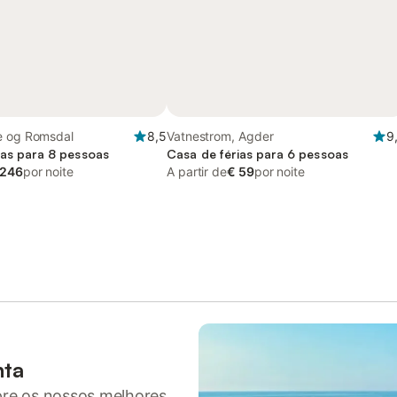
e og Romsdal
8,5
Vatnestrom, Agder
9
ias para 8 pessoas
Casa de férias para 6 pessoas
 246
por noite
A partir de
€ 59
por noite
nta
pre os nossos melhores