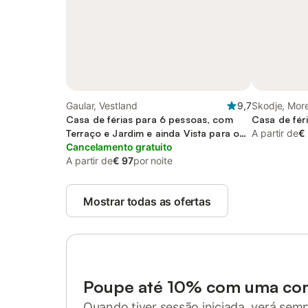
Gaular, Vestland
9,7
Skodje, Mor
Casa de férias para 6 pessoas, com
Casa de fér
Terraço e Jardim e ainda Vista para o
A partir de
€
lago
Cancelamento gratuito
A partir de
€ 97
por noite
Mostrar todas as ofertas
Poupe até 10% com uma co
Quando tiver sessão iniciada, verá sem