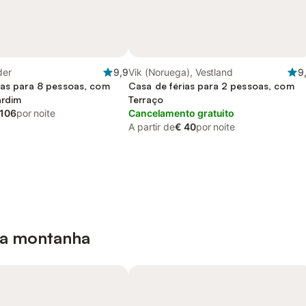
der
9,9
Vik (Noruega), Vestland
9
ias para 8 pessoas, com
Casa de férias para 2 pessoas, com
ardim
Terraço
 106
por noite
Cancelamento gratuito
A partir de
€ 40
por noite
a a montanha