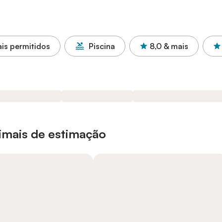
is permitidos
Piscina
8,0
& mais
nimais de estimação