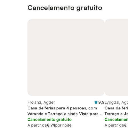
Cancelamento gratuito
Froland, Agder
9,9
Lyngdal, Ag
Casa de férias para 4 pessoas, com
Casa de fér
Varanda e Terraço e ainda Vista para o
Terraço e Ja
lago
Cancelamento gratuito
lago
Cancelament
A partir de
€ 74
por noite
A partir de
€