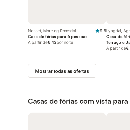
Nesset, More og Romsdal
9,6
Lyngdal, Ag
Casa de férias para 6 pessoas
Casa de fér
A partir de
€ 43
por noite
Terraço e J
A partir de
€
Mostrar todas as ofertas
Casas de férias com vista par