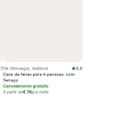
,7
Vik (Noruega), Vestland
8,8
Casa de férias para 6 pessoas, com
Terraço
Cancelamento gratuito
A partir de
€ 76
por noite