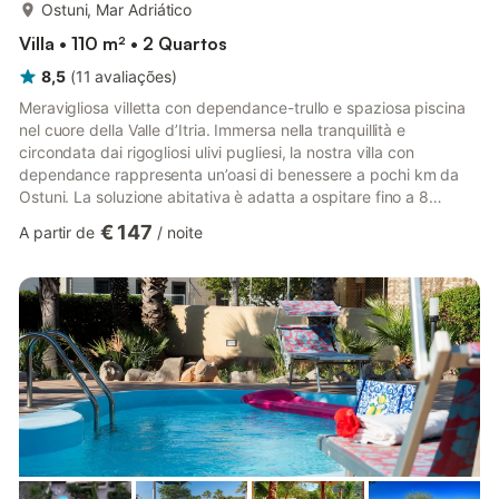
mais...
Ostuni, Mar Adriático
Villa • 110 m² • 2 Quartos
8,5
(
11
avaliações
)
Meravigliosa villetta con dependance-trullo e spaziosa piscina
nel cuore della Valle d’Itria. Immersa nella tranquillità e
circondata dai rigogliosi ulivi pugliesi, la nostra villa con
dependance rappresenta un’oasi di benessere a pochi km da
Ostuni. La soluzione abitativa è adatta a ospitare fino a 8
persone, e a concedere allo stesso tempo la privacy necessaria
€ 147
A partir de
/
noite
a ciascuno, essendo costituita da due complessi indipendenti:
una villetta e un tipico trullo. Risulta quindi essere una soluzione
perfetta per famiglie, così come per gruppi di amici. Le due
strutture si estendono su un’ampia supe...