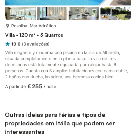
mais...
Rosolina, Mar Adriático
Villa • 120 m² • 3 Quartos
10,0
(
3
avaliações
)
Villa elegante y moderna con piscina en la isla de Albarella,
situada completamente en la planta baja. La villa de tres
dormitorios está totalmente equipada para alojar hasta 6
personas. Cuenta con 3 amplias habitaciones con cama doble,
2 baños con ducha, lavadora, una hermosa cocina bien
equipada con península y una sala de estar con grandes
€ 255
A partir de
/
noite
ventanales para garantizar una magnífica vista de la piscina. En
el exterior encontrará un porche con tumbonas y muebles de
exterior, una piscina, barbacoa, un gran jardín privado de
aproximadamente 800 metros y 2 plazas de aparcamiento
incluidas. *Ent...
Outras ideias para férias e tipos de
propriedades em Itália que podem ser
interessantes