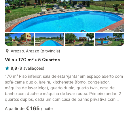
mais...
Arezzo, Arezzo (província)
Villa • 170 m² • 5 Quartos
9,8
(
8
avaliações
)
170 m² Piso inferior: sala de estar/jantar em espaço aberto com
sofá-cama duplo, lareira, kitchenette (forno, congelador,
máquina de lavar loiça), quarto duplo, quarto twin, casa de
banho com duche e máquina de lavar roupa. Primeiro andar: 2
quartos duplos, cada um com casa de banho privativa com
duche, quarto twin com casa de banho privativa com duche.
€ 165
A partir de
/
noite
Chegada entre as 16:00 e as 19:00 Partida entre as 08:00 e as
10:00 Piscina aberta de 1 de maio a 30 de setembro A pagar
no local Não incluído no preço do aluguer: Limpeza final
(obrigatória): 100,00 € Caução reembolsável em dinheiro