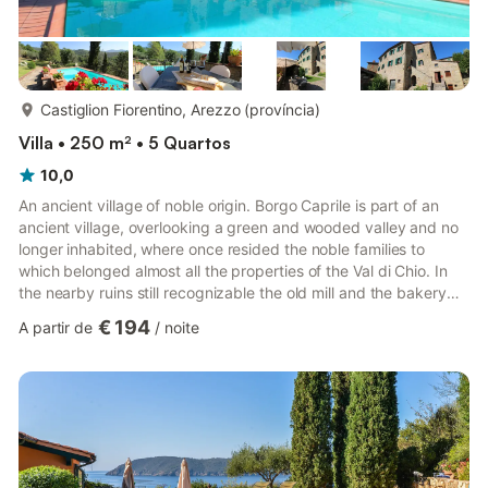
mais...
Castiglion Fiorentino, Arezzo (província)
Villa • 250 m² • 5 Quartos
10,0
An ancient village of noble origin. Borgo Caprile is part of an
ancient village, overlooking a green and wooded valley and no
longer inhabited, where once resided the noble families to
which belonged almost all the properties of the Val di Chio. In
the nearby ruins still recognizable the old mill and the bakery
that supplied the entire valley with bread. In the villa you can
€ 194
A partir de
/
noite
also find the architectural characteristics of the houses of noble
families: high ceilings, large fireplaces decorated with friezes
and spacious and bright rooms. The house and its equipment.
Borgo Caprile is well furni...