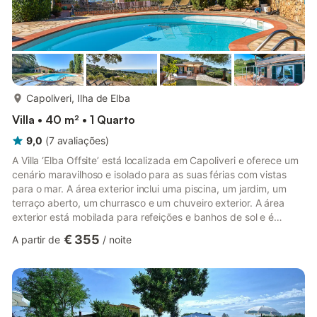
mais...
Capoliveri, Ilha de Elba
Villa • 40 m² • 1 Quarto
9,0
(
7
avaliações
)
A Villa ‘Elba Offsite’ está localizada em Capoliveri e oferece um
cenário maravilhoso e isolado para as suas férias com vistas
para o mar. A área exterior inclui uma piscina, um jardim, um
terraço aberto, um churrasco e um chuveiro exterior. A área
exterior está mobilada para refeições e banhos de sol e é
perfeita para desfrutar do pôr do sol. O ElbaOffsite está
€ 355
A partir de
/
noite
localizado numa estrada privada e está situado num terreno de
6000 metros quadrados com um olival, rodeado pela típica
paisagem mediterrânica. Durante a sua estadia, terá sempre
toda a propriedade só para si (os proprietários não es...