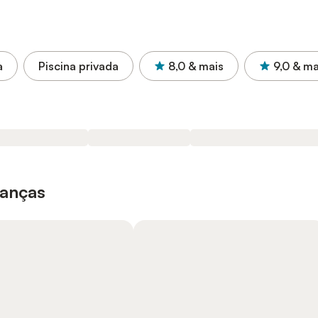
a
Piscina privada
8,0
& mais
9,0
& ma
ianças