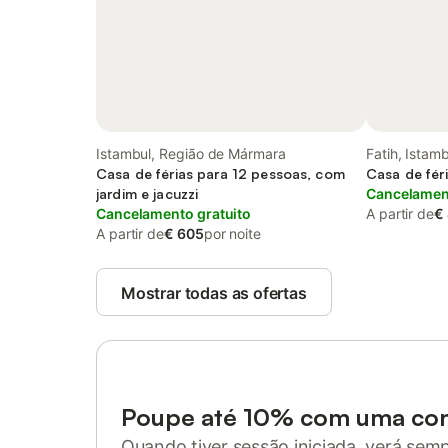
Istambul, Região de Mármara
Fatih, Istam
Casa de férias para 12 pessoas, com
Casa de fér
jardim e jacuzzi
Cancelament
Cancelamento gratuito
A partir de
€
A partir de
€ 605
por noite
Mostrar todas as ofertas
Poupe até 10% com uma co
Quando tiver sessão iniciada, verá sem