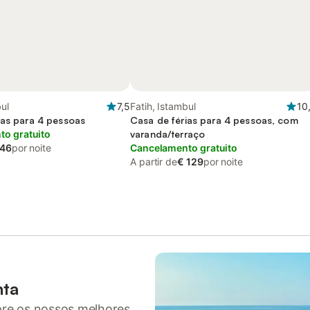
bul
7,5
Fatih, Istambul
10
ias para 4 pessoas
Casa de férias para 4 pessoas, com
o gratuito
varanda/terraço
 46
por noite
Cancelamento gratuito
A partir de
€ 129
por noite
nta
pre os nossos melhores