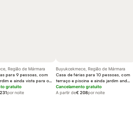
ce, Região de Mármara
Buyukcekmece, Região de Mármara
ias para 9 pessoas, com
Casa de férias para 10 pessoas, com
rdim e ainda vista para o
terraço e piscina e ainda jardim and
scina
o gratuito
vista para o lago
Cancelamento gratuito
 231
por noite
A partir de
€ 208
por noite