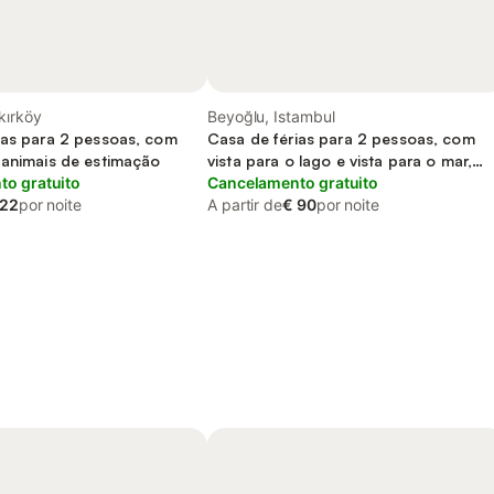
kırköy
Beyoğlu, Istambul
ias para 2 pessoas, com
Casa de férias para 2 pessoas, com
 animais de estimação
vista para o lago e vista para o mar,
o gratuito
adaptado a crianças
Cancelamento gratuito
 22
por noite
A partir de
€ 90
por noite