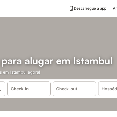
Descarregue a app
An
 para alugar em Istambul
s em Istambul agora!
Check-in
Check-out
Hospéd