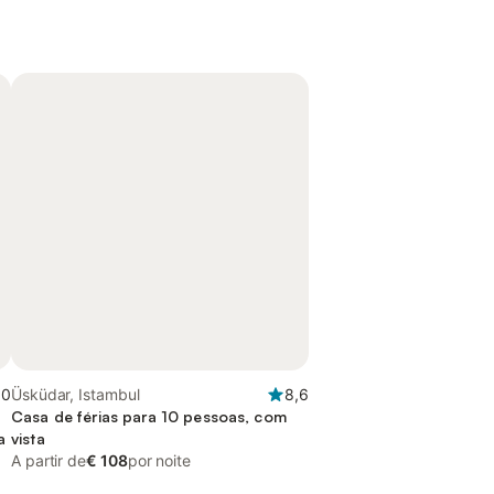
,0
Üsküdar, Istambul
8,6
Casa de férias para 10 pessoas, com
a
vista
A partir de
€ 108
por noite