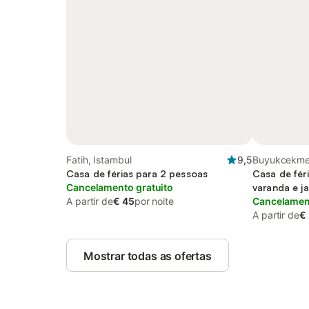
Fatih, Istambul
9,5
Buyukcekme
Casa de férias para 2 pessoas
Casa de fér
Cancelamento gratuito
varanda e ja
A partir de
€ 45
por noite
lago and pi
Cancelament
A partir de
€
Mostrar todas as ofertas