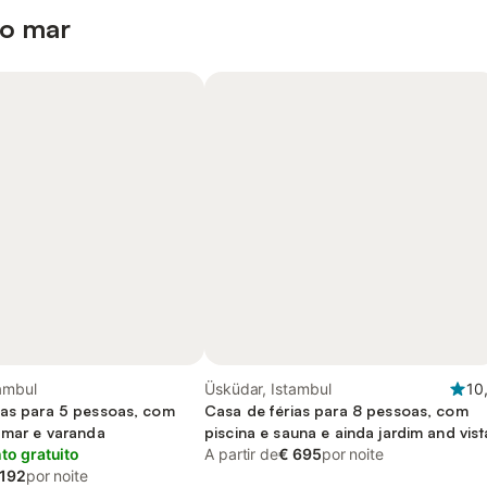
 o mar
ambul
Üsküdar, Istambul
10
ias para 5 pessoas, com
Casa de férias para 8 pessoas, com
o mar e varanda
piscina e sauna e ainda jardim and vist
o gratuito
A partir de
€ 695
por noite
 192
por noite