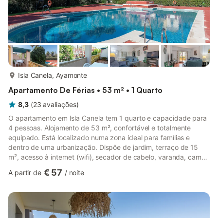
mais...
Isla Canela, Ayamonte
Apartamento De Férias • 53 m² • 1 Quarto
8,3
(
23
avaliações
)
O apartamento em Isla Canela tem 1 quarto e capacidade para
4 pessoas. Alojamento de 53 m², confortável e totalmente
equipado. Está localizado numa zona ideal para famílias e
dentro de uma urbanização. Dispõe de jardim, terraço de 15
m², acesso à internet (wifi), secador de cabelo, varanda, campo
de padel, ar condicionado com bomba de calor em todo o
€ 57
A partir de
/
noite
alojamento, piscina comunitária + infantil, estacionamento
exterior no mesmo edifício, 1 televisão. A cozinha
independente, de indução, está equipada com frigorífico,
micro-ondas, forno, congelador, máquina de lavar roupa,
louça/talheres, utens...