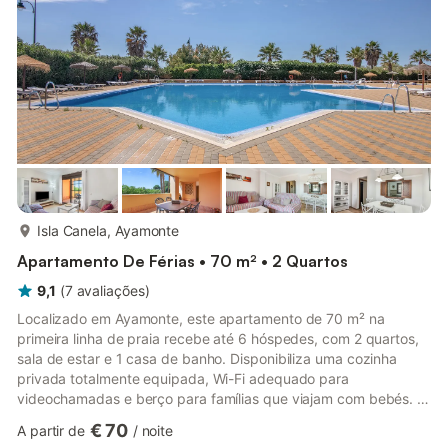
jardim, 16 m² de terraço, ferro de engomar, acesso à internet
(wifi)...
mais...
Isla Canela, Ayamonte
Apartamento De Férias • 70 m² • 2 Quartos
9,1
(
7
avaliações
)
Localizado em Ayamonte, este apartamento de 70 m² na
primeira linha de praia recebe até 6 hóspedes, com 2 quartos,
sala de estar e 1 casa de banho. Disponibiliza uma cozinha
privada totalmente equipada, Wi-Fi adequado para
videochamadas e berço para famílias que viajam com bebés. O
terraço privado coberto é perfeito para desfrutarem do
€ 70
A partir de
/
noite
ambiente costeiro. O jardim partilhado oferece amplas áreas