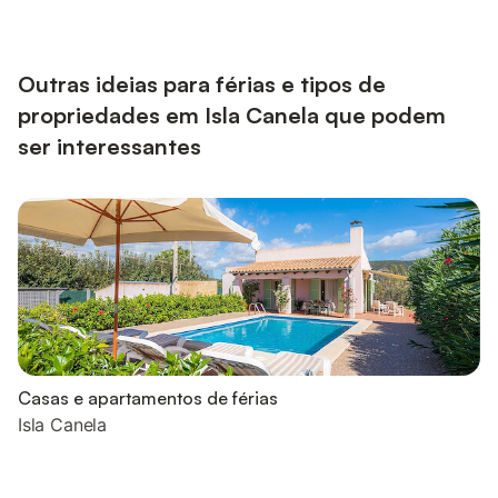
ajardinadas e um parque infantil para o divertimento familiar.
Podem refrescar-se na piscina exterior partilhada, que inclui
uma piscina para adultos e outra para crianças. A piscina está
disponível ...
Outras ideias para férias e tipos de
propriedades em Isla Canela que podem
ser interessantes
Casas e apartamentos de férias
Isla Canela