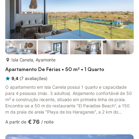
mais...
Isla Canela, Ayamonte
Apartamento De Férias • 50 m² • 1 Quarto
9,4
(
7
avaliações
)
O apartamento em Isla Canela possui 1 quarto e capacidade
para 4 pessoas (máx. 3 adultos). Alojamento confortável de 50
m² e construção recente, situado em primeira linha de praia.
Encontra-se a 50 m do restaurante "El Paradise Beach", a 150
m da praia de areia "Playa de los Haraganes", a 2 km do
supermercado "El Jamon", a 3 km do campo de golfe "Isla
€ 76
A partir de
/
noite
Canela Old Course", a 5 km da cidade "Ayamonte", a 65 km do
aeroporto "Faro" e está localizado numa zona ideal para
crianças e junto ao mar. Dispõe de elevador, mobiliário de