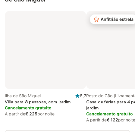
Anfitrião estrela
Ilha de São Miguel
8,7
Rosto do Cão (Livramento
Villa para 8 pessoas, com jardim
São Miguel
Casa de férias para 4 
Cancelamento gratuito
jardim
A partir de
€ 225
por noite
Cancelamento gratuito
A partir de
€ 122
por noit