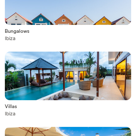
Bungalows
Ibiza
Villas
Ibiza