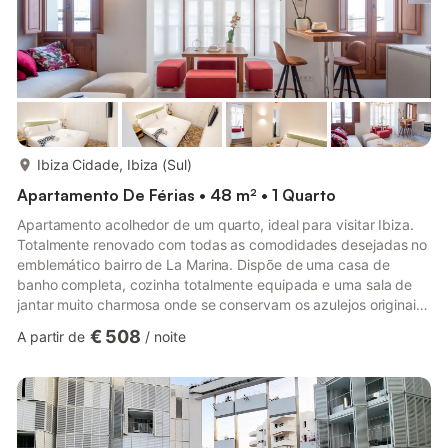
mais...
Ibiza Cidade, Ibiza (Sul)
Apartamento De Férias • 48 m² • 1 Quarto
Apartamento acolhedor de um quarto, ideal para visitar Ibiza.
Totalmente renovado com todas as comodidades desejadas no
emblemático bairro de La Marina. Dispõe de uma casa de
banho completa, cozinha totalmente equipada e uma sala de
jantar muito charmosa onde se conservam os azulejos originais
do chão. A zona de La Marina nasceu aos pés do centro
€ 508
A partir de
/
noite
histórico de Ibiza durante a Idade Média e estende-se até aos
cais do porto. Cada um dos seus cantos exala uma beleza
única. As suas ruelas estão repletas de edifícios brancos com
persianas e janelas coloridas, alguns deles castigados pela
passagem...