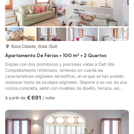
mais...
Ibiza Cidade, Ibiza (Sul)
Apartamento De Férias • 100 m² • 2 Quartos
Dúplex con dos dormitorios y preciosas vistas a Dalt Vila.
Completamente reformado, teniendo en cuenta las
características originales del edificio, en el que se han podido
restaurar hasta los azulejos originales. Dispone a su vez de una
cocina completa, salón con muebles de diseño, terraza, así
como con estilosos y coquetos espacios de lectura, relax y TV,
€ 691
A partir de
/
noite
para descansar y sentarse a comer tranquilamente, todo ello
ubicado en la zona de La Marina muy cerca de la entrada a Dalt
Vila, en una calle luminosa y con mucho encanto. La zona de La
Marina nace a los pies del casco histórico de Ibiza ...