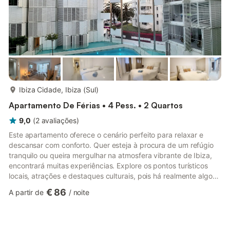
mais...
Ibiza Cidade, Ibiza (Sul)
Apartamento De Férias • 4 Pess. • 2 Quartos
9,0
(
2
avaliações
)
Este apartamento oferece o cenário perfeito para relaxar e
descansar com conforto. Quer esteja à procura de um refúgio
tranquilo ou queira mergulhar na atmosfera vibrante de Ibiza,
encontrará muitas experiências. Explore os pontos turísticos
locais, atrações e destaques culturais, pois há realmente algo
para todos desfrutarem. - Cozinha totalmente equipada. -
€ 86
A partir de
/
noite
Acesso à Internet e TV. - 2 quartos e 2 camas de casal. - 2
casas de banho e 2 duches italianos. - Roupa de cama e
toalhas incluídas. - Estacionamento gratuito no local está
disponível na propriedade. Atrações e Atividades Locais: - Pa...