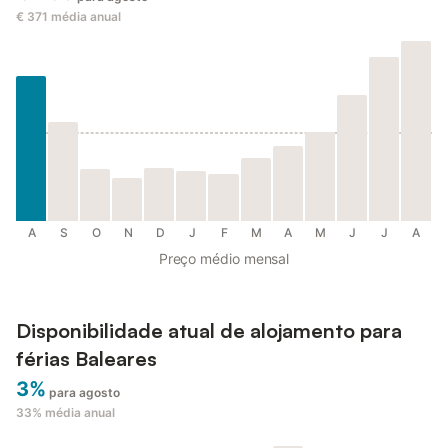
€ 371
média anual
A
S
O
N
D
J
F
M
A
M
J
J
A
Preço médio mensal
Disponibilidade atual de alojamento para
férias Baleares
3%
para agosto
33%
média anual