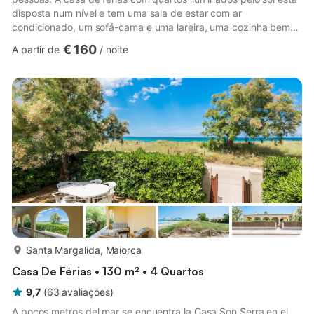
disposta num nível e tem uma sala de estar com ar
condicionado, um sofá-cama e uma lareira, uma cozinha bem
equipada, 4 quartos e 2 casas de banho. As comodidades
€ 160
A partir de
/
noite
desta casa de férias, ideal para crianças e acessível a cadeiras
de rodas, também incluem Wi-Fi, uma televisão por satélite e
uma cadeira alta. Pode estacionar o seu carro na rua em frente
à propriedade. O terraço coberto está equipado com mobiliário
de ja...
mais...
Santa Margalida, Maiorca
Casa De Férias • 130 m² • 4 Quartos
9,7
(
63
avaliações
)
A pocos metros del mar se encuentra la Casa Son Serra en el