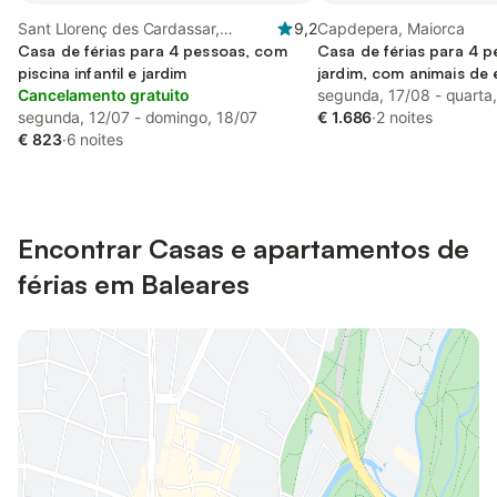
Sant Llorenç des Cardassar,
9,2
Capdepera, Maiorca
Maiorca
Casa de férias para 4 pessoas, com
Casa de férias para 4 
piscina infantil e jardim
jardim, com animais de
Cancelamento gratuito
segunda, 17/08 - quarta
segunda, 12/07 - domingo, 18/07
€ 1.686
·
2 noites
€ 823
·
6 noites
Encontrar Casas e apartamentos de
férias em Baleares