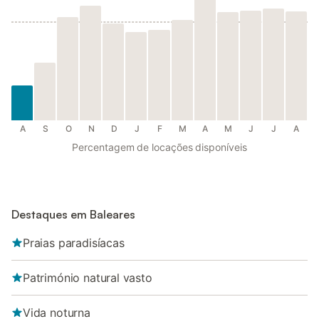
A
S
O
N
D
J
F
M
A
M
J
J
A
Percentagem de locações disponíveis
Destaques em Baleares
Praias paradisíacas
Património natural vasto
Vida noturna