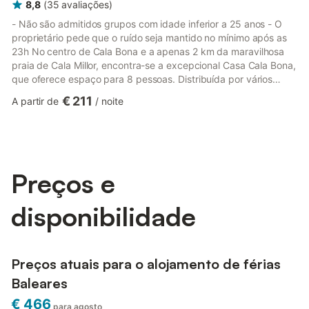
8,8
(
35
avaliações
)
- Não são admitidos grupos com idade inferior a 25 anos - O
proprietário pede que o ruído seja mantido no mínimo após as
23h No centro de Cala Bona e a apenas 2 km da maravilhosa
praia de Cala Millor, encontra-se a excepcional Casa Cala Bona,
que oferece espaço para 8 pessoas. Distribuída por vários
pisos, esta casa de férias com quartos luminosos e arquitetura
€ 211
A partir de
/
noite
moderna dispõe de 4 quartos, 3 casas de banho, 3 salas de
estar e uma cozinha bem equipada. As comodidades de alta
qualidade desta típica casa mallorquina incluem Wi-Fi, televisão
por satélite, aquecimento por chão radiante, uma cade...
Preços e
disponibilidade
Preços atuais para o alojamento de férias
Baleares
€ 466
para agosto