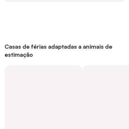
Poupe até 10% em muitos
Iniciar sessão
alojamentos com uma conta.
Casas de férias adaptadas a animais de
estimação