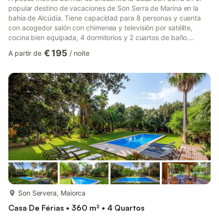
popular destino de vacaciones de Son Serra de Marina en la
bahía de Alcúdia. Tiene capacidad para 8 personas y cuenta
con acogedor salón con chimenea y televisión por satélite,
cocina bien equipada, 4 dormitorios y 2 cuartos de baño.
Además, la casa idónea para niños incluye Wi-Fi, cuna y un
€ 195
A partir de
/
noite
garaje. En la terraza cubierta con vistas al mar hay muebles de
jardín y barbacoa para relajarse durante horas. La playa y los
restaurantes más cercanos están a pocos pasos. Tiendas están
a sólo unos minutos en coche. Se permite un perro pequeño.
mais...
Son Servera, Maiorca
Casa De Férias • 360 m² • 4 Quartos