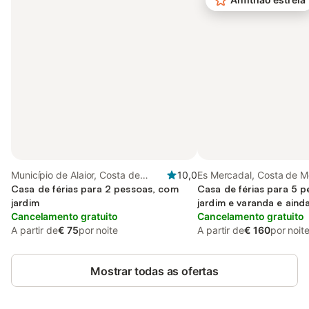
Município de Alaior, Costa de
10,0
Es Mercadal, Costa de 
Menorca
Casa de férias para 2 pessoas, com
Casa de férias para 5 
jardim
jardim e varanda e ainda
Cancelamento gratuito
Cancelamento gratuito
A partir de
€ 75
por noite
A partir de
€ 160
por noit
Mostrar todas as ofertas