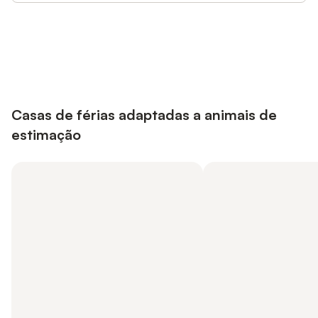
Poupe até 10% em muitos
Iniciar sessão
alojamentos com uma conta.
Casas de férias adaptadas a animais de
estimação