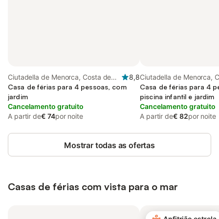
Ciutadella de Menorca, Costa de
8,8
Ciutadella de Menorca, 
Menorca
Casa de férias para 4 pessoas, com
Menorca
Casa de férias para 4 
jardim
piscina infantil e jardim
Cancelamento gratuito
Cancelamento gratuito
A partir de
€ 74
por noite
A partir de
€ 82
por noite
Mostrar todas as ofertas
Casas de férias com vista para o mar
Anfitrião estrela