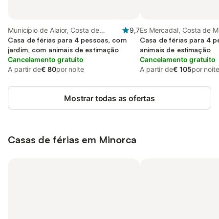
Município de Alaior, Costa de
9,7
Es Mercadal, Costa de 
Menorca
Casa de férias para 4 pessoas, com
Casa de férias para 4 
jardim, com animais de estimação
animais de estimação
Cancelamento gratuito
Cancelamento gratuito
A partir de
€ 80
por noite
A partir de
€ 105
por noit
Mostrar todas as ofertas
Casas de férias em Minorca