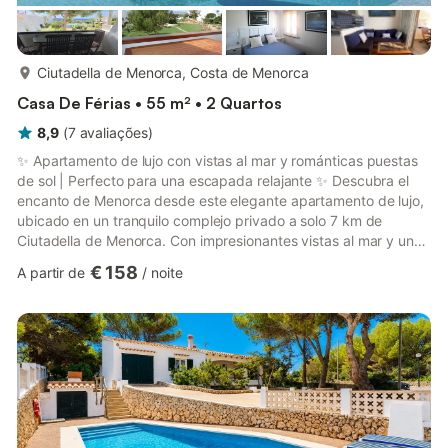
mais...
Ciutadella de Menorca, Costa de Menorca
Casa De Férias • 55 m² • 2 Quartos
8,9
(
7
avaliações
)
✨ Apartamento de lujo con vistas al mar y románticas puestas
de sol | Perfecto para una escapada relajante ✨ Descubra el
encanto de Menorca desde este elegante apartamento de lujo,
ubicado en un tranquilo complejo privado a solo 7 km de
Ciutadella de Menorca. Con impresionantes vistas al mar y un
faro de fondo de ensueño, este es el refugio ideal para parejas
€ 158
A partir de
/
noite
y familias que buscan unas vacaciones verdaderamente
relajantes. 🏡 Características destacadas de la propiedad
Preciosas vistas al mar y al faro Amplia piscina comunitaria y
jardines paisajísticos Aparcamiento privado Aire acondicionad...