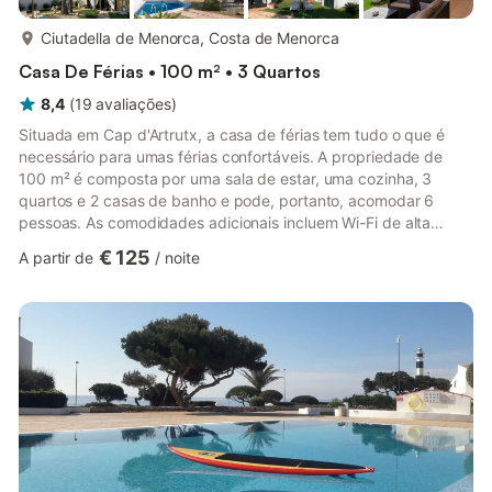
mais...
Ciutadella de Menorca, Costa de Menorca
Casa De Férias • 100 m² • 3 Quartos
8,4
(
19
avaliações
)
Situada em Cap d'Artrutx, a casa de férias tem tudo o que é
necessário para umas férias confortáveis. A propriedade de
100 m² é composta por uma sala de estar, uma cozinha, 3
quartos e 2 casas de banho e pode, portanto, acomodar 6
pessoas. As comodidades adicionais incluem Wi-Fi de alta
velocidade (adequado para videochamadas), uma televisão, ar
€ 125
A partir de
/
noite
condicionado, bem como uma máquina de lavar roupa. Um
berço e uma cadeira alta também estão disponíveis. Este
aluguer de férias dispõe de um espaço exterior privado com
uma piscina, um jardim, um terraço coberto, comodidades para
churrascos e um chu...