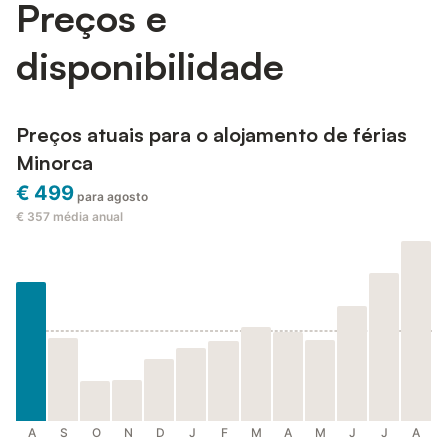
Preços e
disponibilidade
Preços atuais para o alojamento de férias
Minorca
€ 499
para agosto
€ 357
média anual
A
S
O
N
D
J
F
M
A
M
J
J
A