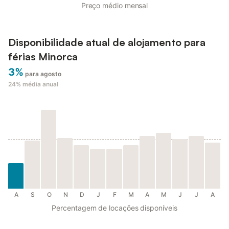
Preço médio mensal
Disponibilidade atual de alojamento para
férias Minorca
3%
para agosto
24%
média anual
A
S
O
N
D
J
F
M
A
M
J
J
A
Percentagem de locações disponíveis