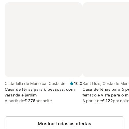
Ciutadella de Menorca, Costa de
10,0
Sant Lluís, Costa de Men
Menorca
Casa de férias para 6 pessoas, com
Casa de férias para 6 
varanda e jardim
terraço e vista para o m
A partir de
€ 276
por noite
A partir de
€ 122
por noit
Mostrar todas as ofertas