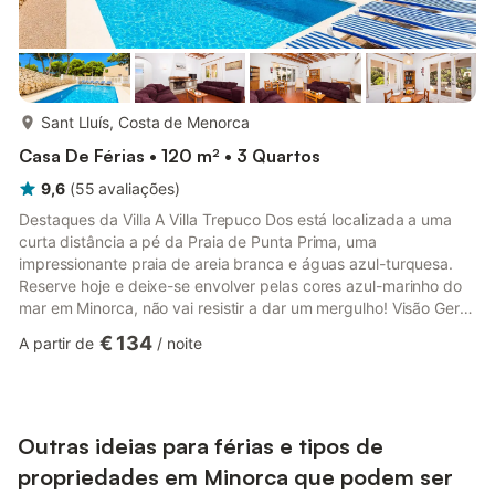
mais...
Sant Lluís, Costa de Menorca
Casa De Férias • 120 m² • 3 Quartos
9,6
(
55
avaliações
)
Destaques da Villa A Villa Trepuco Dos está localizada a uma
curta distância a pé da Praia de Punta Prima, uma
impressionante praia de areia branca e águas azul-turquesa.
Reserve hoje e deixe-se envolver pelas cores azul-marinho do
mar em Minorca, não vai resistir a dar um mergulho! Visão Geral
A Villa Trepuco Dos está localizada em Punta Prima, Minorca.
€ 134
A partir de
/
noite
Esta propriedade de aluguer de férias isolada oferece ar
condicionado, Wi-Fi gratuito e acomoda até 6 pessoas com 3
Quartos e 2 Casas de Banho. Dispõe de piscina privada com
churrasqueira. A uma curta distância a pé da Praia e dos
Restauran...
Outras ideias para férias e tipos de
propriedades em Minorca que podem ser