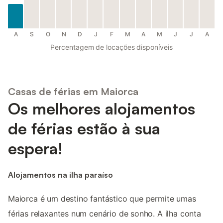
A
S
O
N
D
J
F
M
A
M
J
J
A
Percentagem de locações disponíveis
Casas de férias em Maiorca
Os melhores alojamentos
de férias estão à sua
espera!
Alojamentos na ilha paraíso
Maiorca é um destino fantástico que permite umas
férias relaxantes num cenário de sonho. A ilha conta