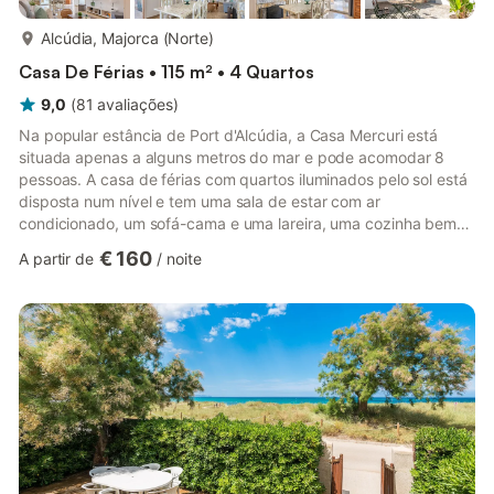
mais...
Alcúdia, Majorca (Norte)
Casa De Férias • 115 m² • 4 Quartos
9,0
(
81
avaliações
)
Na popular estância de Port d'Alcúdia, a Casa Mercuri está
situada apenas a alguns metros do mar e pode acomodar 8
pessoas. A casa de férias com quartos iluminados pelo sol está
disposta num nível e tem uma sala de estar com ar
condicionado, um sofá-cama e uma lareira, uma cozinha bem
equipada, 4 quartos e 2 casas de banho. As comodidades
€ 160
A partir de
/
noite
desta casa de férias, ideal para crianças e acessível a cadeiras
de rodas, também incluem Wi-Fi, uma televisão por satélite e
uma cadeira alta. Pode estacionar o seu carro na rua em frente
à propriedade. O terraço coberto está equipado com mobiliário
de ja...