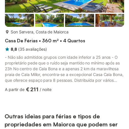
mais...
Son Servera, Costa de Maiorca
Casa De Férias • 360 m² • 4 Quartos
8,8
(
35
avaliações
)
- Não são admitidos grupos com idade inferior a 25 anos - O
proprietário pede que o ruído seja mantido no mínimo após as
23h No centro de Cala Bona e a apenas 2 km da maravilhosa
praia de Cala Millor, encontra-se a excepcional Casa Cala Bona,
que oferece espaço para 8 pessoas. Distribuída por vários
pisos, esta casa de férias com quartos luminosos e arquitetura
€ 211
A partir de
/
noite
moderna dispõe de 4 quartos, 3 casas de banho, 3 salas de
estar e uma cozinha bem equipada. As comodidades de alta
qualidade desta típica casa mallorquina incluem Wi-Fi, televisão
por satélite, aquecimento por chão radiante, uma cade...
Outras ideias para férias e tipos de
propriedades em Maiorca que podem ser