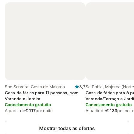
Son Servera, Costa de Maiorca
8,7
Sa Pobla, Majorca (Norte
Casa de férias para 11 pessoas, com
Casa de férias para 6 
Varanda e Jardim
Varanda/Terraço e Jard
Cancelamento gratuito
Piscina
Cancelamento gratuito
A partir de
€ 117
por noite
A partir de
€ 133
por noit
Mostrar todas as ofertas