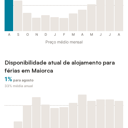
A
S
O
N
D
J
F
M
A
M
J
J
A
Preço médio mensal
Disponibilidade atual de alojamento para
férias em Maiorca
1%
para agosto
33%
média anual