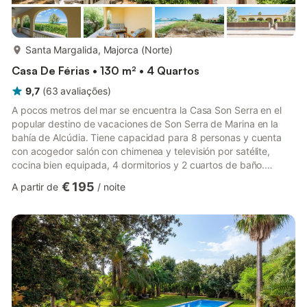
mais...
Santa Margalida, Majorca (Norte)
Casa De Férias • 130 m² • 4 Quartos
9,7
(
63
avaliações
)
A pocos metros del mar se encuentra la Casa Son Serra en el
popular destino de vacaciones de Son Serra de Marina en la
bahía de Alcúdia. Tiene capacidad para 8 personas y cuenta
con acogedor salón con chimenea y televisión por satélite,
cocina bien equipada, 4 dormitorios y 2 cuartos de baño.
Además, la casa idónea para niños incluye Wi-Fi, cuna y un
€ 195
A partir de
/
noite
garaje. En la terraza cubierta con vistas al mar hay muebles de
jardín y barbacoa para relajarse durante horas. La playa y los
restaurantes más cercanos están a pocos pasos. Tiendas están
a sólo unos minutos en coche. Se permite un perro pequeño.