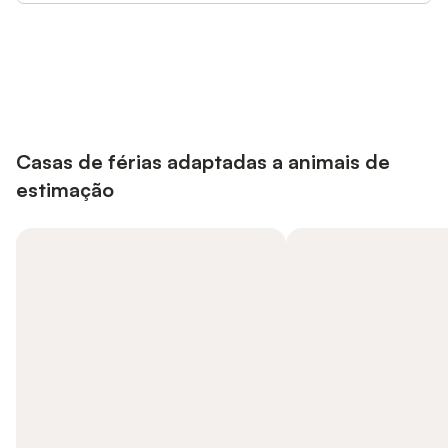
Poupe até 10% em muitos
Iniciar sessão
alojamentos com uma conta.
Casas de férias adaptadas a animais de
estimação