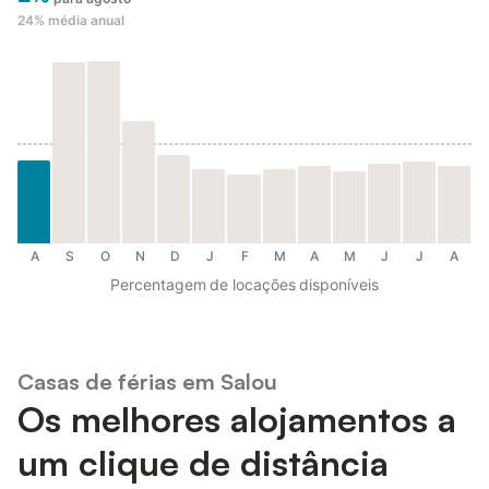
24%
média anual
A
S
O
N
D
J
F
M
A
M
J
J
A
Percentagem de locações disponíveis
Casas de férias em Salou
Os melhores alojamentos a
um clique de distância