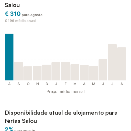
Salou
€ 310
para agosto
€ 196
média anual
A
S
O
N
D
J
F
M
A
M
J
J
A
Preço médio mensal
Disponibilidade atual de alojamento para
férias Salou
2%
para agosto