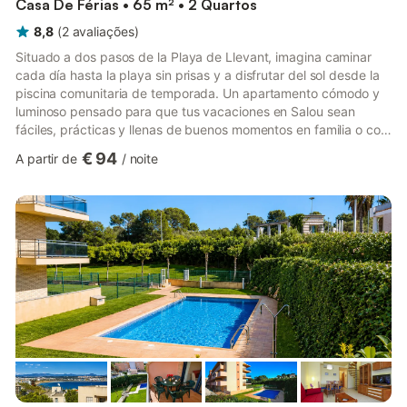
Casa De Férias • 65 m² • 2 Quartos
8,8
(
2
avaliações
)
Situado a dos pasos de la Playa de Llevant, imagina caminar
cada día hasta la playa sin prisas y a disfrutar del sol desde la
piscina comunitaria de temporada. Un apartamento cómodo y
luminoso pensado para que tus vacaciones en Salou sean
fáciles, prácticas y llenas de buenos momentos en familia o con
amigos. Distribución del alojamiento Salón comedor y balcón
€ 94
A partir de
/
noite
con vistas al mar. Dormitorio 1: Cama matrimonio Dormitorio 2: 2
camas individuales 1 baño con bañera Cocina totalmente
equipada Estás a un click de tus vacaciones en la Costa
Daurada. ¡Reserva ahora! INFORMACIÓN IMPORTANTE A
TENER EN...