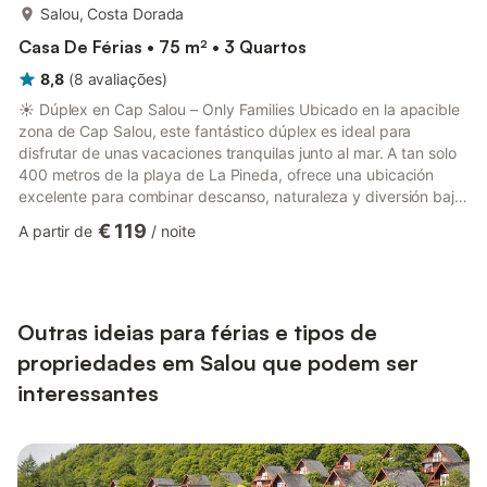
mais...
Salou, Costa Dorada
Casa De Férias • 75 m² • 3 Quartos
8,8
(
8
avaliações
)
☀️ Dúplex en Cap Salou – Only Families Ubicado en la apacible
zona de Cap Salou, este fantástico dúplex es ideal para
disfrutar de unas vacaciones tranquilas junto al mar. A tan solo
400 metros de la playa de La Pineda, ofrece una ubicación
excelente para combinar descanso, naturaleza y diversión bajo
el sol mediterráneo. Rodeado de zonas verdes y con una
€ 119
A partir de
/
noite
agradable área comunitaria con jardín y piscina de temporada,
este alojamiento te invita a desconectar y compartir buenos
momentos en familia. Además, estarás a pocos minutos en
coche del animado centro de Salou y del parque PortAventura
W...
Outras ideias para férias e tipos de
propriedades em Salou que podem ser
interessantes