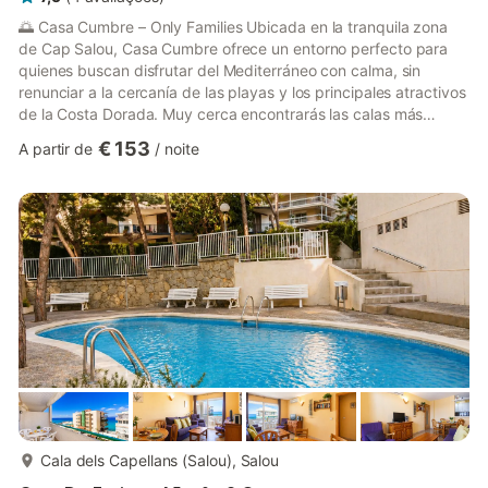
🌅 Casa Cumbre – Only Families Ubicada en la tranquila zona
de Cap Salou, Casa Cumbre ofrece un entorno perfecto para
quienes buscan disfrutar del Mediterráneo con calma, sin
renunciar a la cercanía de las playas y los principales atractivos
de la Costa Dorada. Muy cerca encontrarás las calas más
encantadoras de Salou, como Cala Crancs o Cala Font, ideales
€ 153
A partir de
/
noite
para un baño relajante o una tarde de sol con la familia. Este
alojamiento combina comodidad y funcionalidad en un
ambiente acogedor, perfecto para descansar tras un día de
playa o una excursión por los alrededores. En pocos minutos en
co...
mais...
Cala dels Capellans (Salou), Salou