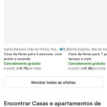
Santa Bárbara (Vila do Porto), Ilha
9,3
Santo Espírito, Ilha de S
de Santa Maria
Casa de férias para 2 pessoas, com
Casa de férias para 7 
jardim e varanda
terraço e vista
Cancelamento gratuito
Cancelamento gratuito
A partir de
€ 70
por noite
A partir de
€ 36
por noite
Mostrar todas as ofertas
Encontrar Casas e apartamentos de