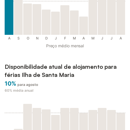
A
S
O
N
D
J
F
M
A
M
J
J
A
Preço médio mensal
Disponibilidade atual de alojamento para
férias Ilha de Santa Maria
10%
para agosto
60%
média anual