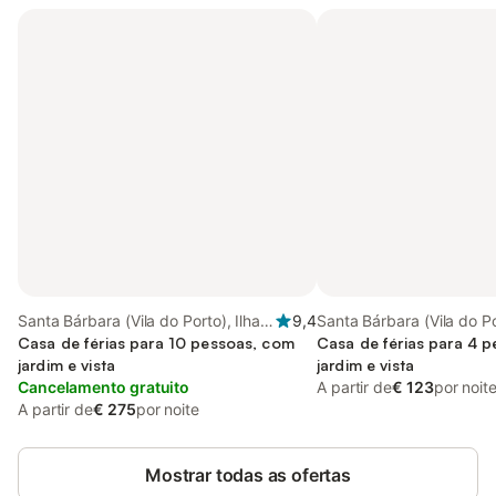
Santa Bárbara (Vila do Porto), Ilha
9,4
Santa Bárbara (Vila do Po
de Santa Maria
Casa de férias para 10 pessoas, com
de Santa Maria
Casa de férias para 4 
jardim e vista
jardim e vista
Cancelamento gratuito
A partir de
€ 123
por noit
A partir de
€ 275
por noite
Mostrar todas as ofertas