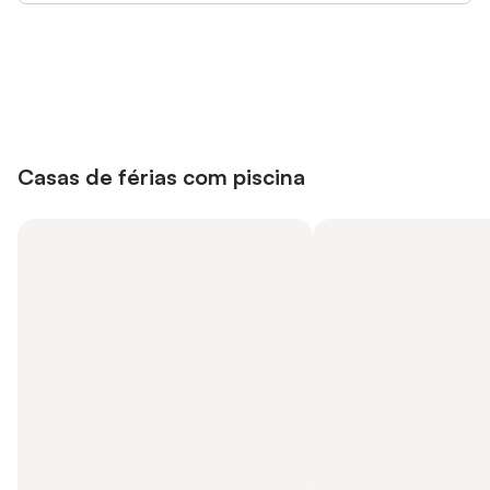
Poupe até 10% em muitos
Iniciar sessão
alojamentos com uma conta.
Casas de férias com piscina