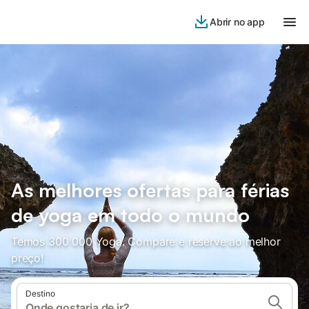
Abrir no app
As melhores ofertas para férias
de yoga em todo o mundo
Temos 300 000 Yoga. Compare e reserve ao melhor
preço!
Destino
Onde gostaria de ir?