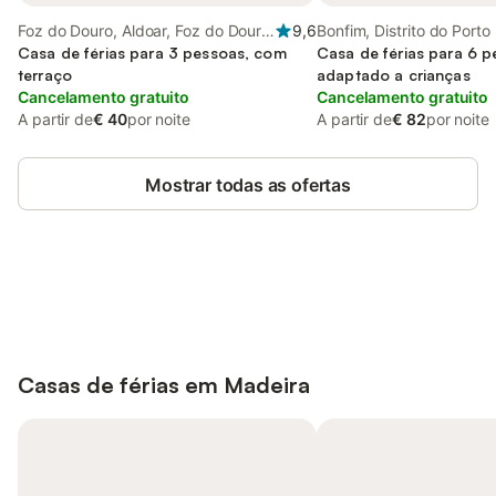
Foz do Douro, Aldoar, Foz do Douro
9,6
Bonfim, Distrito do Porto
e Nevogilde
Casa de férias para 3 pessoas, com
Casa de férias para 6 p
terraço
adaptado a crianças
Cancelamento gratuito
Cancelamento gratuito
A partir de
€ 40
por noite
A partir de
€ 82
por noite
Mostrar todas as ofertas
Poupe até 10% em muitos
Iniciar sessão
alojamentos com uma conta.
Casas de férias em
Madeira