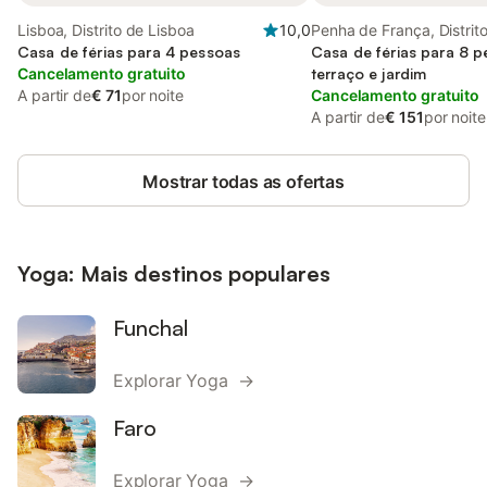
Lisboa, Distrito de Lisboa
10,0
Penha de França, Distrit
Casa de férias para 4 pessoas
Lisboa
Casa de férias para 8 
Cancelamento gratuito
terraço e jardim
A partir de
€ 71
por noite
Cancelamento gratuito
A partir de
€ 151
por noite
Mostrar todas as ofertas
Yoga: Mais destinos populares
Funchal
Explorar Yoga →
Faro
Explorar Yoga →