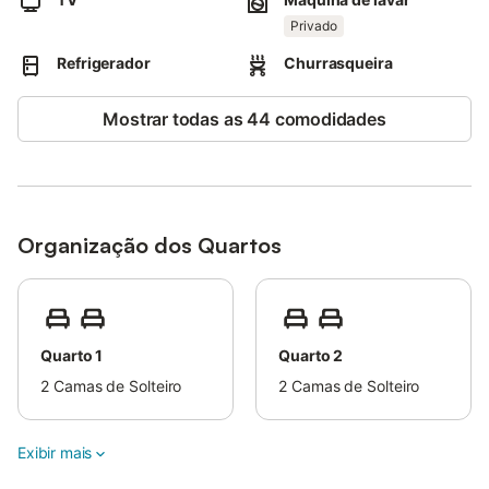
favoritas.
Privado
Por favor, note que este alojamento é composto por 2
propriedades separadas no mesmo terreno.
Refrigerador
Churrasqueira
Estão disponíveis 2 lugares de estacionamento numa garagem.
Não são permitidos animais de estimação, fumar e celebrar
Mostrar todas as 44 comodidades
eventos.
Organização dos Quartos
Quarto 1
Quarto 2
2
Camas de Solteiro
2
Camas de Solteiro
Exibir mais