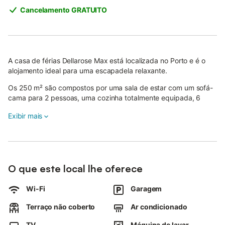
Cancelamento GRATUITO
A casa de férias Dellarose Max está localizada no Porto e é o
alojamento ideal para uma escapadela relaxante.
Os 250 m² são compostos por uma sala de estar com um sofá-
cama para 2 pessoas, uma cozinha totalmente equipada, 6
quartos e 4 casas de banho e podem, portanto, acomodar 16
Exibir mais
pessoas.
As comodidades adicionais incluem acesso Wi-Fi de alta
velocidade (adequado para chamadas de vídeo), uma televisão
inteligente com serviços de streaming, ar condicionado, uma
máquina de lavar roupa e uma máquina de secar roupa.
O que este local lhe oferece
Um berço e uma cadeira alta também estão disponíveis.
Wi-Fi
Garagem
Este aluguer de férias dispõe de uma área exterior privada com
3 terraços abertos e um churrasco.
Terraço não coberto
Ar condicionado
Desfrute do espaço exterior e grelhe as suas refeições
TV
Máquina de lavar