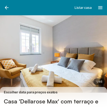
Fotos
Facilidades
Comentários
Listar casa
1
/
46
Escolher data para preços exatos
Casa 'Dellarose Max' com terraço e