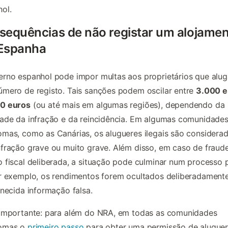
ol.
sequências de não registar um alojame
Espanha
rno espanhol pode impor multas aos proprietários que alu
mero de registo. Tais sanções podem oscilar entre
3.000 e
0 euros
(ou até mais em algumas regiões), dependendo da
ade da infração e da reincidência. Em algumas comunidade
mas, como as Canárias, os alugueres ilegais são considera
fração grave ou muito grave. Além disso, em caso de fraud
 fiscal deliberada, a situação pode culminar num processo 
r exemplo, os rendimentos forem ocultados deliberadament
rnecida informação falsa.
 importante: para além do NRA, em todas as comunidades
omas o
primeiro passo
para obter uma permissão de aluguer