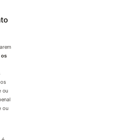
nto
garem
 os
s
dos
e ou
penal
e ou
 é