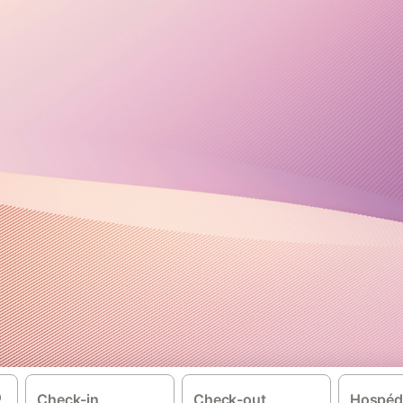
Check-in
Check-out
Hospéd