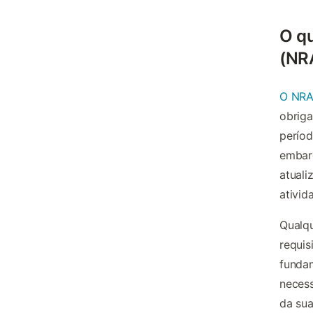
O q
(NR
O NR
obriga
períod
embarc
atuali
ativid
Qualqu
requis
fundam
necess
da sua