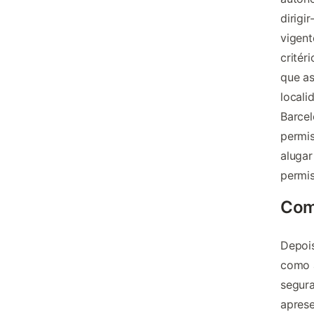
dirigi
vigent
critér
que as
locali
Barcel
permis
aluga
permis
Com
Depois
como a
segura
aprese