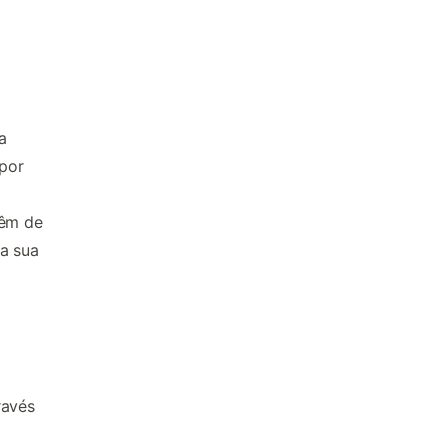
a
 por
têm de
da sua
é
ravés