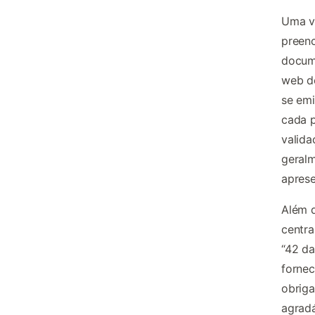
Uma ve
preenc
docume
web do
se emi
cada p
valida
geral
aprese
Além d
centr
“42 da
fornec
obriga
agradá