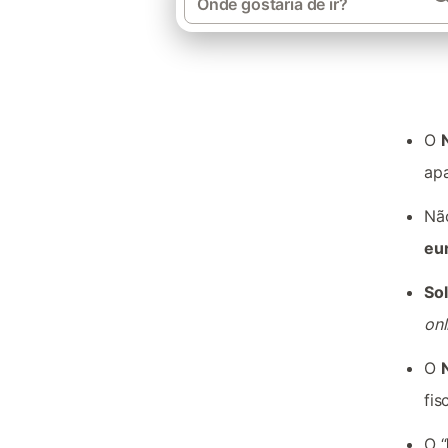
O
ap
Nã
eu
Sol
onl
O
fis
O “