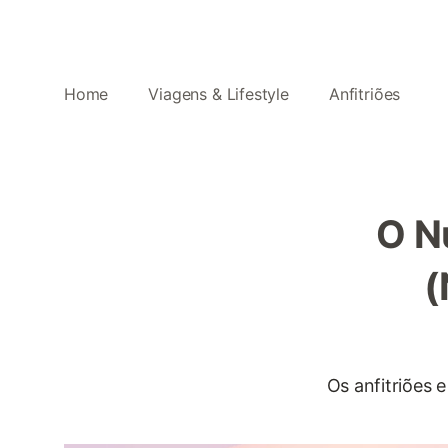
Home
Viagens & Lifestyle
Anfitriões
O N
(
Os anfitriões 