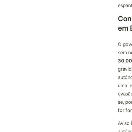
espanh
Con
em 
O gove
sem nú
30.00
gravid
autóno
uma in
evasão
se, po
for fo
Aviso
autón