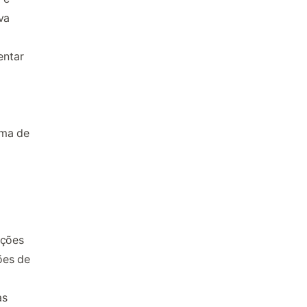
va
entar
rma de
ações
ões de
as