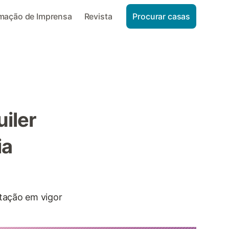
rmação de Imprensa
Revista
Procurar casas
iler
ia
ntação em vigor