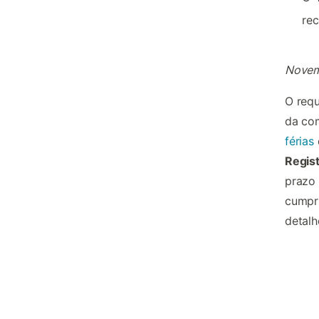
rec
Novem
O requ
da co
férias
Regis
prazo 
cumpr
detalh