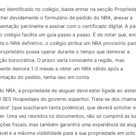
z identificado no colégio, basta entrar na secção Propried
her devidamente o formulário de pedido do NRA, anexar a
ntação pertinente e assinar com o certificado digital. A pá
 colégio facilita um guia passo a passo. É de notar que, en
te o NRA definitivo, o colégio atribui um NRA provisório par
roprietário possa operar durante o tempo que demorar a
ção burocrática. O prazo varia consoante a região, mas
mente demora 1-3 meses a obter um NRA válido após a
ntação do pedido, tenha isso em conta.
o NRA, a propriedade de aluguer deve estar ligada ao sist
al SES Hospedajes do governo espanhol. Trata-se dos cham
dos” (que suscitaram tanta polémica), que deverá solicitar e
er. Uma vez reunidos os documentos, não só cumprirá as s
ções fiscais, mas também garantirá uma experiência de alu
vel e a máxima visibilidade para a sua propriedade em solo