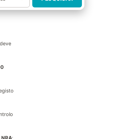
deve
00
egisto
ntrolo
o
NRA
;