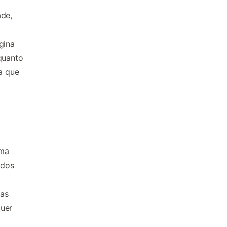
ade,
gina
quanto
a que
ema
ados
uas
guer