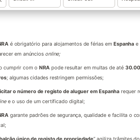
NRA
é obrigatório para alojamentos de férias em
Espanha
e 
arecer em anúncios
online;
o cumprir com o
NRA
pode resultar em multas de até
30.0
ros
; algumas cidades restringem permissões;
icitar o número de registo de aluguer em Espanha
requer r
ine
e o uso de um certificado digital;
NRA
garante padrões de segurança, qualidade e facilita o co
cal;
balcão único de registo de propriedade
” agiliza trâmites d