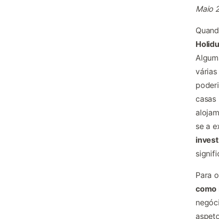
Maio 
Quand
Holid
Algum
várias
poderi
casas 
alojam
se a e
inves
signif
Para o
como i
negóci
aspeto