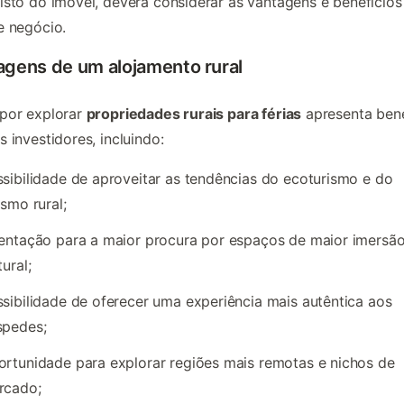
isto do imóvel, deverá considerar as vantagens e benefícios
e negócio.
agens de um alojamento rural
por explorar
propriedades rurais para férias
apresenta bene
s investidores, incluindo:
sibilidade de aproveitar as tendências do ecoturismo e do
ismo rural;
entação para a maior procura por espaços de maior imersã
tural;
sibilidade de oferecer uma experiência mais autêntica aos
spedes;
rtunidade para explorar regiões mais remotas e nichos de
rcado;