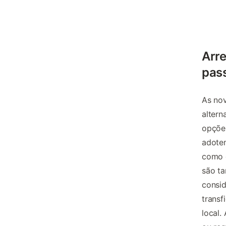
Arre
pas
As no
altern
opções
adot
como o
são ta
consi
trans
local.