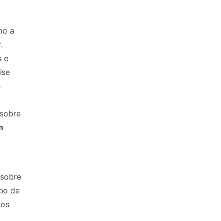
mo a
.
s e
ise
s
 sobre
m
 sobre
ipo de
 os