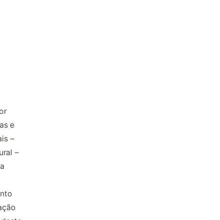
or
as e
ais –
ral –
 a
ento
vação