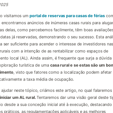
2025
o visitamos um
portal de reservas para casas de férias
co
u
encontramos anúncios de inúmeras casas rurais para alugar
as delas, como percebemos facilmente, têm boas avaliaçõe
 datas já reservadas, demonstrando o seu sucesso. Esta anál
a ser suficiente para acender o interesse de investidores na
rurais com a intenção de as rentabilizar como espaços de
ento local (AL). Ainda assim, é frequente que surja a dúvida
xploração turística de uma
casa rural e se estas são um bo
timento
, visto que fatores como a localização podem afetar
icativamente a taxa média de ocupação.
 ajudar neste tópico, criámos este artigo, no qual falaremos
niciar um AL rural.
Tentaremos dar uma visão geral deste t
o desde a sua conceção inicial até à execução, destacando
s práticos, as regulamentações aplicáveis e as melhores