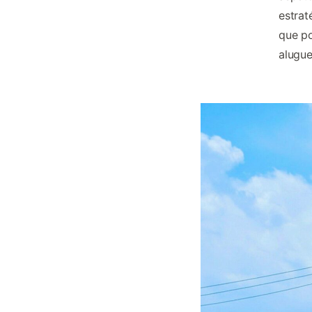
estrat
que po
alugue