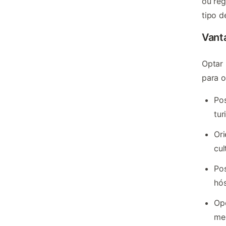
ou reg
tipo d
Vant
Optar 
para o
Pos
tur
Ori
cul
Pos
hó
Opo
me