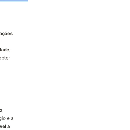
mações
o
idade
,
obter
ão
,
io e a
vel a