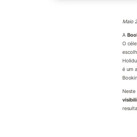
Maio 
A
Boo
O cél
escolh
Holid
é um a
Booki
Neste
visib
result