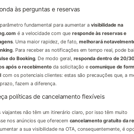
onda às perguntas e reservas
 parâmetro fundamental para aumentar a
visibilidade na
ng.com
é a velocidade com que
responde às reservas e
agens
. Uma maior rapidez, de fato,
melhorará notavelment
anking
. Para receber as notificações em tempo real, pode ba
ulse do Booking
. De modo geral,
responda dentro de 20/3
os após o recebimento
da solicitação e
comunique de for
l
com os potenciais clientes: estas são precauções que, a m
prazo, fazem a diferença.
ça políticas de cancelamento flexíveis
 viajantes não têm um itinerário claro, por isso têm muito
esse nos anúncios que oferecem
cancelamento gratuito da r
umentar a sua visibilidade na OTA, consequentemente, é op