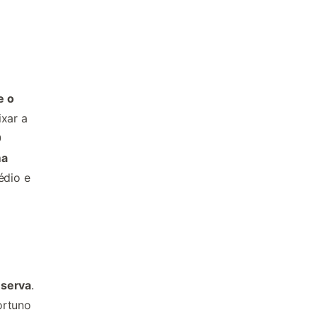
e o
ixar a
0
ma
édio e
eserva
.
ortuno