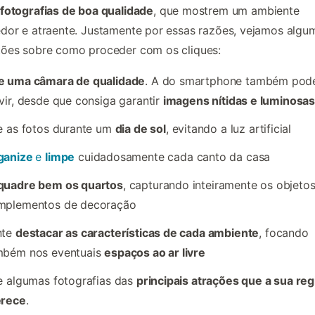
fotografias de boa qualidade
, que mostrem um ambiente
dor e atraente. Justamente por essas razões, vejamos algu
tões sobre como proceder com os cliques:
e uma câmara de qualidade
. A do smartphone também pod
vir, desde que consiga garantir
imagens nítidas e luminosa
e as fotos durante um
dia de sol
, evitando a luz artificial
ganize
e
limpe
cuidadosamente cada canto da casa
quadre bem os quartos
, capturando inteiramente os objetos
mplementos de decoração
nte
destacar as características de cada ambiente
, focando
mbém nos eventuais
espaços ao ar livre
e algumas fotografias das
principais atrações que a sua reg
erece
.