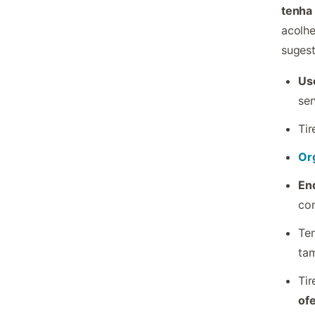
tenha 
acolhe
suges
Us
ser
Tir
Or
En
co
Te
ta
Tir
of