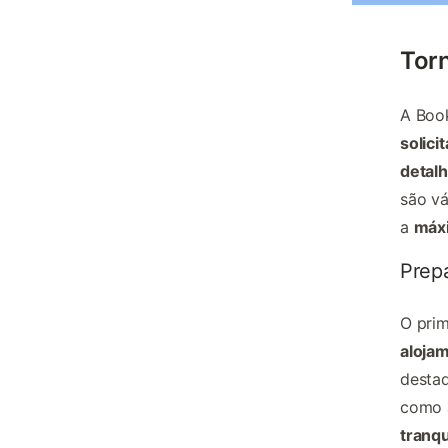
Torn
A Boo
solici
detal
são vá
a
máxi
Prepa
O prim
aloja
desta
como
tranqu