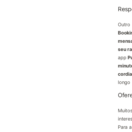
Resp
Outro
Booki
mens
seu r
app
P
minut
cordia
longo 
Ofere
Muitos
inter
Para a