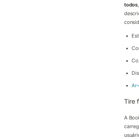
todos
descr
consid
Es
Co
Co
Dis
Ar
Tire 
A
Boo
carreg
usuári