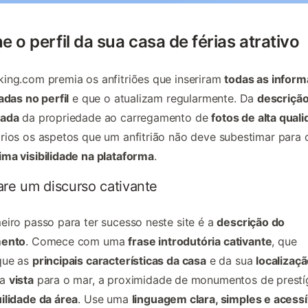
e o perfil da sua casa de férias atrativo
king.com
premia os anfitriões que inseriram
todas as infor
tadas no perfil
e que o atualizam regularmente. Da
descriçã
hada
da propriedade ao carregamento de
fotos de alta qual
rios os aspetos que um anfitrião não deve subestimar para 
ma visibilidade na plataforma
.
re um discurso cativante
eiro passo para ter sucesso neste site é a
descrição do
mento
. Comece com uma
frase introdutória cativante
, que
que as
principais características da casa
e da sua
localizaç
 a
vista
para o mar, a proximidade de monumentos de prestíg
ilidade da área
. Use uma
linguagem clara, simples e acessí