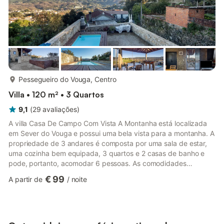
mais...
Pessegueiro do Vouga, Centro
Villa • 120 m² • 3 Quartos
9,1
(
29
avaliações
)
A villa Casa De Campo Com Vista A Montanha está localizada
em Sever do Vouga e possui uma bela vista para a montanha. A
propriedade de 3 andares é composta por uma sala de estar,
uma cozinha bem equipada, 3 quartos e 2 casas de banho e
pode, portanto, acomodar 6 pessoas. As comodidades
adicionais incluem Wi-Fi de alta velocidade (adequado para
€ 99
A partir de
/
noite
chamadas de vídeo), uma televisão, ar condicionado, uma
máquina de lavar roupa, bem como uma máquina de secar
roupa. Um berço também está disponível. Área exterior privada
com piscina, terraço coberto, varanda e churrasco. Esta
propriedade dispõe de u...