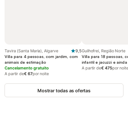
Tavira (Santa Maria), Algarve
9,5
Guilhofrei, Região Norte
Villa para 4 pessoas, com jardim, com
Villa para 18 pessoas, 
animais de estimação
infantil e jacuzzi e ain
Cancelamento gratuito
jardim
A partir de
€ 475
por noit
A partir de
€ 67
por noite
Mostrar todas as ofertas
Poupe até 10% em muitos
Iniciar sessão
alojamentos com uma conta.