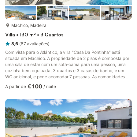
mais...
Machico, Madeira
Villa • 130 m² • 3 Quartos
8,6
(
87
avaliações
)
Com vista para o Atlântico, a villa "Casa Da Pontinha" está
situada em Machico. A propriedade de 2 pisos é composta por
uma sala de estar com um sofá-cama para uma pessoa, uma
cozinha bem equipada, 3 quartos e 3 casas de banho, e um
WC adicional, e pode acomodar 7 pessoas. As comodidades no
local incluem acesso Wi-Fi, uma televisão e uma máquina de
€ 100
A partir de
/
noite
lavar roupa. Esta propriedade dispõe de uma área exterior
privada com um jardim, 2 varandas e uma piscina. A moradia
está localizada perto da praia e as ligações de transportes
públicos estão a uma curta distância a pé. Está disponível um
lugar d...