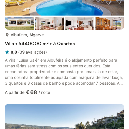
mais...
Albufeira, Algarve
Villa • 5440000 m² • 3 Quartos
8,8
(
39
avaliações
)
A villa "Luísa Galé" em Albufeira é o alojamento perfeito para
umas férias sem stress com os seus entes queridos. Esta
encantadora propriedade é composta por uma sala de estar,
uma cozinha totalmente equipada com máquina de lavar louça,
3 quartos e 3 casas de banho e pode acomodar 7 pessoas. As
comodidades adicionais incluem Wi-Fi de alta velocidade
€ 68
A partir de
/
noite
(adequado para chamadas de vídeo), uma televisão, ar
condicionado, uma ventoinha, bem como uma máquina de lavar
roupa. Também está disponível um berço. Este aluguer de
férias oferece um oásis exterior privado com uma piscina, um
jardim, 2 terraç...