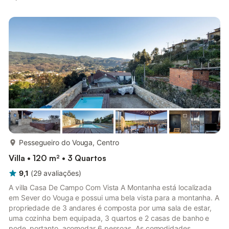
como livros e brinquedos para crianças. Um berço e uma
cadeira alta também estão disponíveis. Esta acomodação não
oferece ar condicionado. O aluguer de férias possui um terraço
partilhado ideal para noites relaxantes. O quarto dispõe de 3
camas i...
mais...
Pessegueiro do Vouga, Centro
Villa • 120 m² • 3 Quartos
9,1
(
29
avaliações
)
A villa Casa De Campo Com Vista A Montanha está localizada
em Sever do Vouga e possui uma bela vista para a montanha. A
propriedade de 3 andares é composta por uma sala de estar,
uma cozinha bem equipada, 3 quartos e 2 casas de banho e
pode, portanto, acomodar 6 pessoas. As comodidades