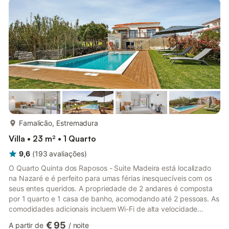
relaxantes. No exterior, dispõe de churrasqueira, pátio para
refeições ao ar livre e uma área lounge com sombra natur...
mais...
Famalicão, Estremadura
Villa • 23 m² • 1 Quarto
9,6
(
193
avaliações
)
O Quarto Quinta dos Raposos - Suite Madeira está localizado
na Nazaré e é perfeito para umas férias inesquecíveis com os
seus entes queridos. A propriedade de 2 andares é composta
por 1 quarto e 1 casa de banho, acomodando até 2 pessoas. As
comodidades adicionais incluem Wi-Fi de alta velocidade
(adequado para chamadas de vídeo), uma televisão, bem
€ 95
A partir de
/
noite