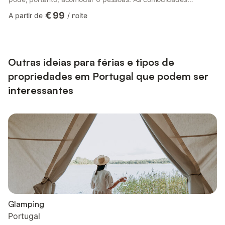
adicionais incluem Wi-Fi de alta velocidade (adequado para
€ 99
A partir de
/
noite
chamadas de vídeo), uma televisão, ar condicionado, uma
máquina de lavar roupa, bem como uma máquina de secar
roupa. Um berço também está disponível. Área exterior privada
com piscina, terraço coberto, varanda e churrasco. Esta
propriedade dispõe de u...
Outras ideias para férias e tipos de
propriedades em Portugal que podem ser
interessantes
Glamping
Portugal