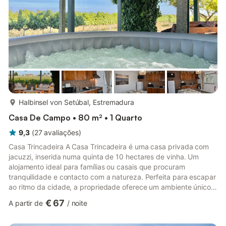
mais...
Halbinsel von Setúbal, Estremadura
Casa De Campo • 80 m² • 1 Quarto
9,3
(
27
avaliações
)
Casa Trincadeira A Casa Trincadeira é uma casa privada com
jacuzzi, inserida numa quinta de 10 hectares de vinha. Um
alojamento ideal para famílias ou casais que procuram
tranquilidade e contacto com a natureza. Perfeita para escapar
ao ritmo da cidade, a propriedade oferece um ambiente único,
com vista para o Castelo de Palmela e pôr do sol inesquecíveis.
€ 67
A partir de
/
noite
A localização permite fácil acesso a praias, restaurantes e
comércio local, sendo uma excelente escolha para umas férias