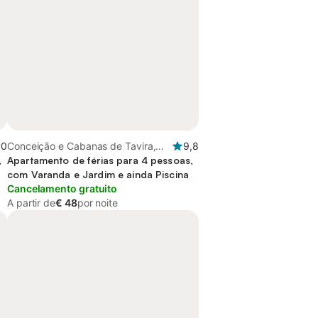
,0
Conceição e Cabanas de Tavira,
9,8
,
Algarve
Apartamento de férias para 4 pessoas,
com Varanda e Jardim e ainda Piscina
Cancelamento gratuito
A partir de
€ 48
por noite