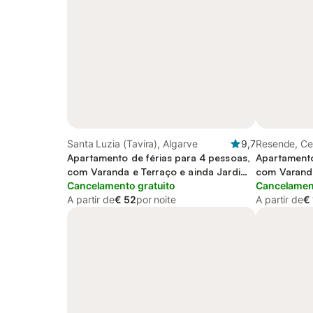
Santa Luzia (Tavira), Algarve
9,7
Resende, Ce
Apartamento de férias para 4 pessoas,
Apartamento
com Varanda e Terraço e ainda Jardim
com Varand
and Piscina infantil
Cancelamento gratuito
Cancelament
A partir de
€ 52
por noite
A partir de
€