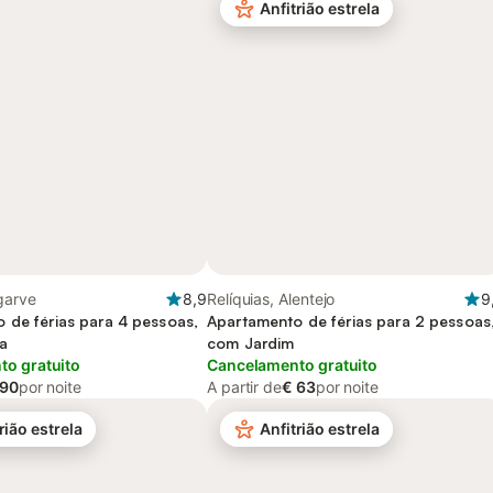
Anfitrião estrela
lgarve
8,9
Relíquias, Alentejo
9
 de férias para 4 pessoas,
Apartamento de férias para 2 pessoas
a
com Jardim
o gratuito
Cancelamento gratuito
 90
por noite
A partir de
€ 63
por noite
rião estrela
Anfitrião estrela