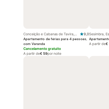
Conceição e Cabanas de Tavira,
9,0
Sesimbra, E
Algarve
Apartamento de férias para 4 pessoas,
Apartamento
com Varanda
A partir de
€
Cancelamento gratuito
A partir de
€ 59
por noite