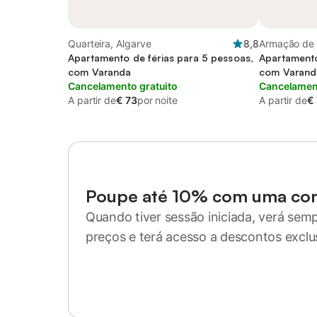
Quarteira, Algarve
8,8
Armação de 
Apartamento de férias para 5 pessoas,
Apartamento
com Varanda
com Varand
Cancelamento gratuito
Cancelament
A partir de
€ 73
por noite
A partir de
€
Poupe até 10% com uma co
Quando tiver sessão iniciada, verá sem
preços e terá acesso a descontos exclu
Inicie sessão ou registe-se