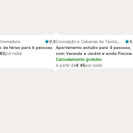
stremadura
8,8
Conceição e Cabanas de Tavira,
9
 de férias para 6 pessoas
Algarve
Apartamento estúdio para 4 pessoas,
 62
por noite
com Varanda e Jardim e ainda Piscina
Cancelamento gratuito
A partir de
€ 45
por noite