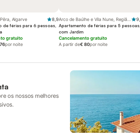
Pêra, Algarve
8,9
Arco de Baúlhe e Vila Nune, Região
9
 de férias para 6 pessoas,
Norte
Apartamento de férias para 5 pessoas
a
com Jardim
o gratuito
Cancelamento gratuito
 76
por noite
A partir de
€ 80
por noite
nta
pre os nossos melhores
sivos.