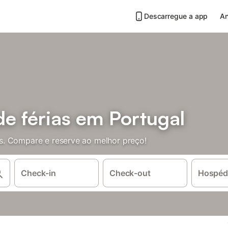
Descarregue a app
An
e férias em Portugal
. Compare e reserve ao melhor preço!
Check-in
Check-out
Hospéd