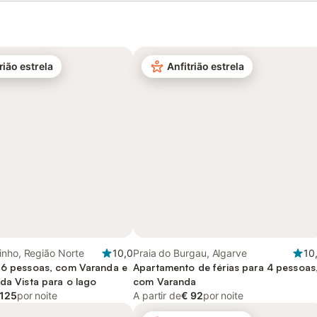
rião estrela
Anfitrião estrela
inho, Região Norte
10,0
Praia do Burgau, Algarve
10
 6 pessoas, com Varanda e
Apartamento de férias para 4 pessoas
da Vista para o lago
com Varanda
 125
por noite
A partir de
€ 92
por noite