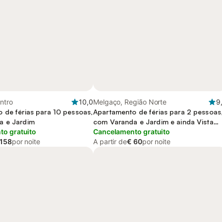
ntro
10,0
Melgaço, Região Norte
9
 de férias para 10 pessoas,
Apartamento de férias para 2 pessoas
a e Jardim
com Varanda e Jardim e ainda Vista
o gratuito
para o lago
Cancelamento gratuito
 158
por noite
A partir de
€ 60
por noite