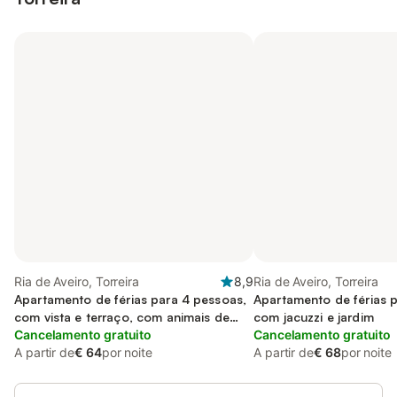
Ria de Aveiro, Torreira
8,9
Ria de Aveiro, Torreira
Apartamento de férias para 4 pessoas,
Apartamento de férias 
com vista e terraço, com animais de
com jacuzzi e jardim
estimação
Cancelamento gratuito
Cancelamento gratuito
A partir de
€ 64
por noite
A partir de
€ 68
por noite