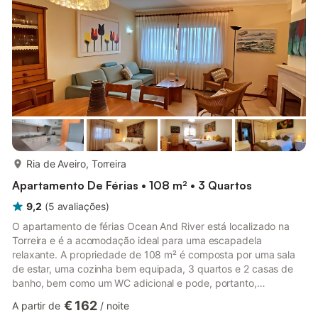
mais...
Ria de Aveiro, Torreira
Apartamento De Férias • 108 m² • 3 Quartos
9,2
(
5
avaliações
)
O apartamento de férias Ocean And River está localizado na
Torreira e é a acomodação ideal para uma escapadela
relaxante. A propriedade de 108 m² é composta por uma sala
de estar, uma cozinha bem equipada, 3 quartos e 2 casas de
banho, bem como um WC adicional e pode, portanto,
acomodar 6 pessoas. As comodidades adicionais incluem uma
€ 162
A partir de
/
noite
máquina de lavar roupa. Também está disponível uma cadeira