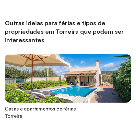
alta. Este alojamento não dispõe de: Wi-Fi e ar condicionado. O
apartamento está localizado apenas a 4 minutos da Praia da
Torreira e a menos de 1 km da Praia do Monte Branco. Existem
supermercados e r...
Outras ideias para férias e tipos de
propriedades em Torreira que podem ser
interessantes
Casas e apartamentos de férias
Torreira