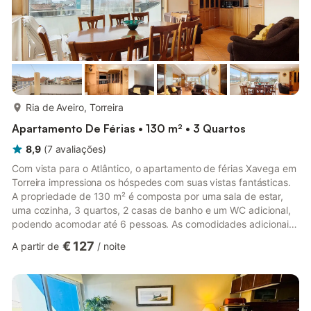
mais...
Ria de Aveiro, Torreira
Apartamento De Férias • 130 m² • 3 Quartos
8,9
(
7
avaliações
)
Com vista para o Atlântico, o apartamento de férias Xavega em
Torreira impressiona os hóspedes com suas vistas fantásticas.
A propriedade de 130 m² é composta por uma sala de estar,
uma cozinha, 3 quartos, 2 casas de banho e um WC adicional,
podendo acomodar até 6 pessoas. As comodidades adicionais
incluem uma televisão, além de uma mesa de bilhar para sua
€ 127
A partir de
/
noite
diversão. Este alojamento não dispõe de Wi-Fi nem de ar
condicionado. A acomodação oferece uma área exterior
privada, incluindo um terraço aberto e uma varanda. O
apartamento está localizado próximo de instalações para ténis
e desportos a...