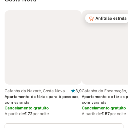
Anfitrião estrela
Gafanha da Nazaré, Costa Nova
8,9
Gafanha da Encarnação,
Apartamento de férias para 6 pessoas,
Nova
Apartamento de férias 
com varanda
com varanda
Cancelamento gratuito
Cancelamento gratuito
A partir de
€ 72
por noite
A partir de
€ 57
por noite