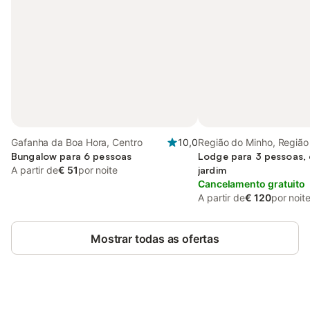
Gafanha da Boa Hora, Centro
10,0
Região do Minho, Região
Bungalow para 6 pessoas
Lodge para 3 pessoas, 
A partir de
€ 51
por noite
jardim
Cancelamento gratuito
A partir de
€ 120
por noit
Mostrar todas as ofertas
Poupe até 10% em muitos
Iniciar sessão
alojamentos com uma conta.