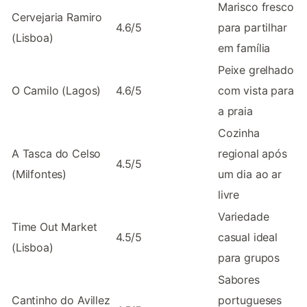
Marisco fresco
Cervejaria Ramiro
4.6/5
para partilhar
(Lisboa)
em família
Peixe grelhado
O Camilo (Lagos)
4.6/5
com vista para
a praia
Cozinha
A Tasca do Celso
regional após
4.5/5
(Milfontes)
um dia ao ar
livre
Variedade
Time Out Market
4.5/5
casual ideal
(Lisboa)
para grupos
Sabores
Cantinho do Avillez
portugueses