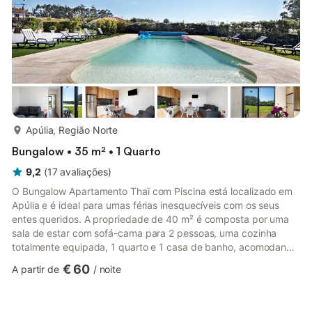
mais...
Apúlia, Região Norte
Bungalow • 35 m² • 1 Quarto
9,2
(
17
avaliações
)
O Bungalow Apartamento Thaï com Piscina está localizado em
Apúlia e é ideal para umas férias inesquecíveis com os seus
entes queridos. A propriedade de 40 m² é composta por uma
sala de estar com sofá-cama para 2 pessoas, uma cozinha
totalmente equipada, 1 quarto e 1 casa de banho, acomodando
até 4 pessoas. As comodidades adicionais incluem Wi-Fi de alta
€ 60
A partir de
/
noite
velocidade (adequado para chamadas de vídeo), uma televisão
inteligente com serviços de streaming e máquina de lavar
roupa. Para entretenimento, há uma mesa de ténis de mesa