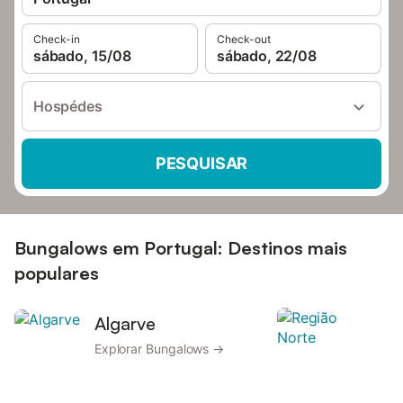
Check-in
Check-out
sábado, 15/08
sábado, 22/08
Hospédes
PESQUISAR
Bungalows em Portugal: Destinos mais
populares
Algarve
R
Explorar Bungalows →
E
B