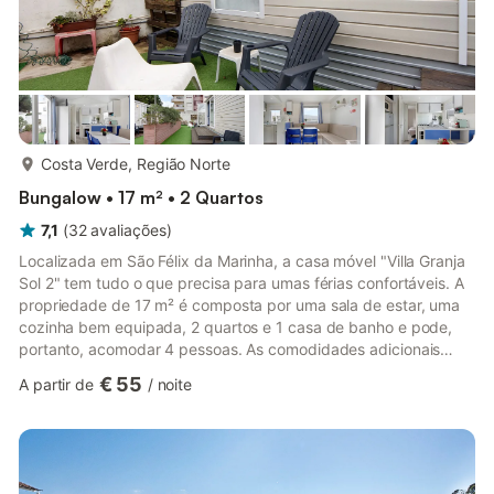
mais...
Costa Verde, Região Norte
Bungalow • 17 m² • 2 Quartos
7,1
(
32
avaliações
)
Localizada em São Félix da Marinha, a casa móvel "Villa Granja
Sol 2" tem tudo o que precisa para umas férias confortáveis. A
propriedade de 17 m² é composta por uma sala de estar, uma
cozinha bem equipada, 2 quartos e 1 casa de banho e pode,
portanto, acomodar 4 pessoas. As comodidades adicionais
incluem Wi-Fi e uma televisão. A casa móvel possui um jardim
€ 55
A partir de
/
noite
partilhado para manhãs tranquilas. A propriedade está
localizada perto da praia. O estacionamento gratuito está
disponível na rua (por favor, note que não é possível estacionar
diretamente na propriedade). As famílias com crianças são be...