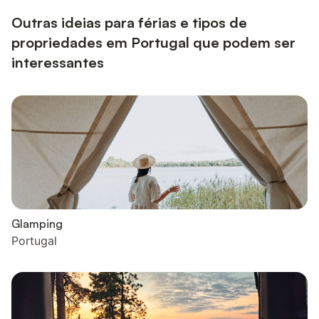
disponível. Esta acomodação não dispõe de ar condicionado. O
alojam...
Outras ideias para férias e tipos de
propriedades em Portugal que podem ser
interessantes
Glamping
Portugal