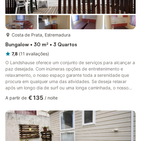
mais...
Costa de Prata, Estremadura
Bungalow • 30 m² • 3 Quartos
7,8
(
11
avaliações
)
O Landshause oferece um conjunto de serviços para alcançar a
paz desejada. Com inúmeras opções de entretenimento e
relaxamento, o nosso espaço garante toda a serenidade que
procura em qualquer uma das atividades. Se deseja relaxar
após um longo dia de surf ou uma longa caminhada, o nosso
Resort é a escolha certa.Perto de uma das praias mais
€ 135
A partir de
/
noite
espetaculares de Portugal, Nazaré.Situado na vasta zona
florestal do Pinhal de Leiria, é um lugar único que combina o
melhor de dois mundos.Um espaço onde os hóspedes se
sentem em família e interagem entre si, muitas vezes formando
grandes amizades.Os hó...