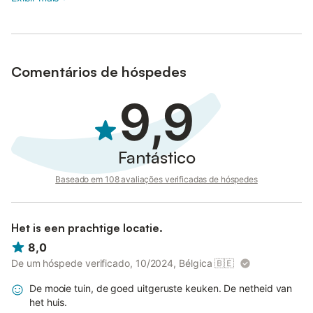
minutos de carro e poderá visitar o Castelo de Paderne, a
Ribeira de Alte, as grutas e a fonte mística de Benemola em
Querença. A propriedade tem mini-golfe, um jardim com uma
área relvada de aproximadamente 1000m2, onde se pode jogar
futebol, voleibol, badminton e outras actividades.
Comentários de hóspedes
Tem cerca de 1 Ha de alfarrobeiras (árvore frondosa de folha
9,9
perene tradicional algarvia), está vedada, permite fazer
caminhadas e respirar o ar puro do campo.
Existem lugares de estacionamento disponíveis na propriedade.
Fantástico
Baseado em 108 avaliações verificadas de hóspedes
Het is een prachtige locatie.
8,0
De um hóspede verificado, 10/2024, Bélgica
🇧🇪
De mooie tuin, de goed uitgeruste keuken. De netheid van
het huis.