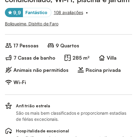
9,9
Fantástico
108 avaliações
•
Boliqueime, Distrito de Faro
17 Pessoas
9 Quartos
7 Casas de banho
285 m²
Villa
Animais não permitidos
Piscina privada
Wi-Fi
Anfitrião estrela
São os mais bem classificados e proporcionam estadias
de férias excecionais.
Hospitalidade excecional