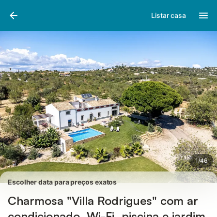
Fotos
Facilidades
Comentários
Listar casa
1
/
46
Escolher data para preços exatos
Charmosa "Villa Rodrigues" com ar
condicionado, Wi-Fi, piscina e jardim