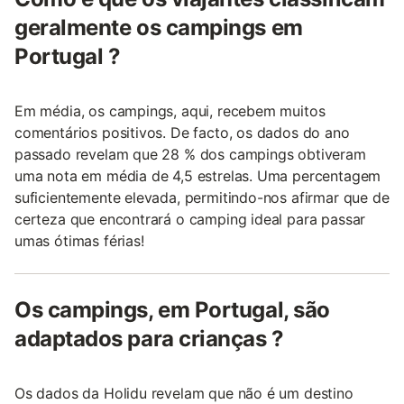
absorver o sabor do azeite através de uma
geralmente os campings em
degustação em produtores locais.
Portugal ?
Um conselho indispensável: para aproveitar ao
máximo tudo o que esta região tem para
Em média, os campings, aqui, recebem muitos
oferecer, recomendo vivamente que alugue um
comentários positivos. De facto, os dados do ano
carro. Assim, terá a liberdade de explorar
passado revelam que 28 % dos campings obtiveram
verdadeiramente.
uma nota em média de 4,5 estrelas. Uma percentagem
suficientemente elevada, permitindo-nos afirmar que de
certeza que encontrará o camping ideal para passar
umas ótimas férias!
Os campings, em Portugal, são
adaptados para crianças ?
Os dados da Holidu revelam que não é um destino