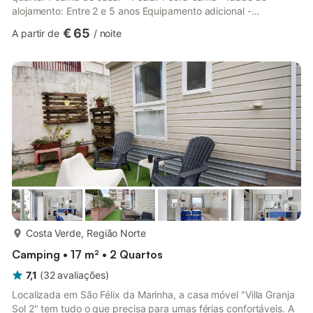
alojamento: Entre 2 e 5 anos Equipamento adicional -
Aquecimento - Televisão: Incluída no preço - Tipo de cozinha:
€ 65
A partir de
/
noite
Kitchenette - Placa a gás - Frigorífico - Loiça e utensílios de
cozinha - Tipo de sanita: Lavabos - Roupa de cama: Incluída no
preço - Toalhas de banho: Incluídas no preço - Cadeira de
exterior - Mobiliário de jardim - Guarda-sol - Estacionamento
junto ao al...
mais...
Costa Verde, Região Norte
Camping • 17 m² • 2 Quartos
7,1
(
32
avaliações
)
Localizada em São Félix da Marinha, a casa móvel "Villa Granja
Sol 2" tem tudo o que precisa para umas férias confortáveis. A