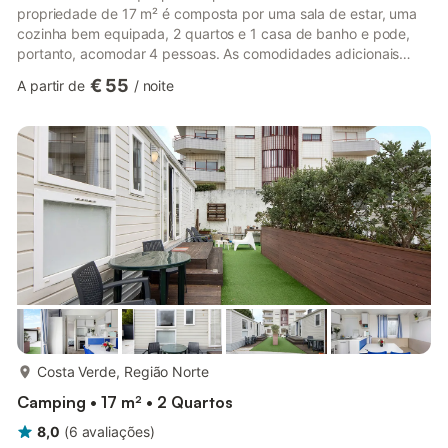
propriedade de 17 m² é composta por uma sala de estar, uma
cozinha bem equipada, 2 quartos e 1 casa de banho e pode,
portanto, acomodar 4 pessoas. As comodidades adicionais
incluem Wi-Fi e uma televisão. A casa móvel possui um jardim
€ 55
A partir de
/
noite
partilhado para manhãs tranquilas. A propriedade está
localizada perto da praia. O estacionamento gratuito está
disponível na rua (por favor, note que não é possível estacionar
diretamente na propriedade). As famílias com crianças são be...
mais...
Costa Verde, Região Norte
Camping • 17 m² • 2 Quartos
8,0
(
6
avaliações
)