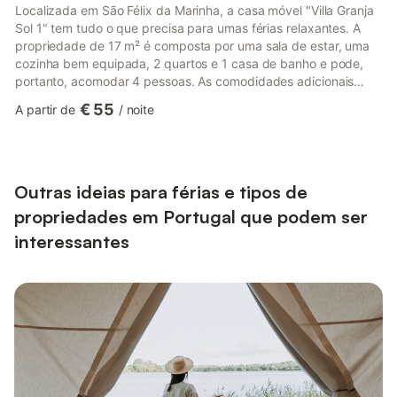
Localizada em São Félix da Marinha, a casa móvel "Villa Granja
Sol 1" tem tudo o que precisa para umas férias relaxantes. A
propriedade de 17 m² é composta por uma sala de estar, uma
cozinha bem equipada, 2 quartos e 1 casa de banho e pode,
portanto, acomodar 4 pessoas. As comodidades adicionais
incluem Wi-Fi e uma televisão. A casa móvel possui um jardim
€ 55
A partir de
/
noite
partilhado para manhãs tranquilas. A propriedade está
localizada perto da praia. O estacionamento gratuito está
disponível na rua (por favor, note que não é possível estacionar
diretamente na propriedade). As famílias com crianças são
bem-...
Outras ideias para férias e tipos de
propriedades em Portugal que podem ser
interessantes