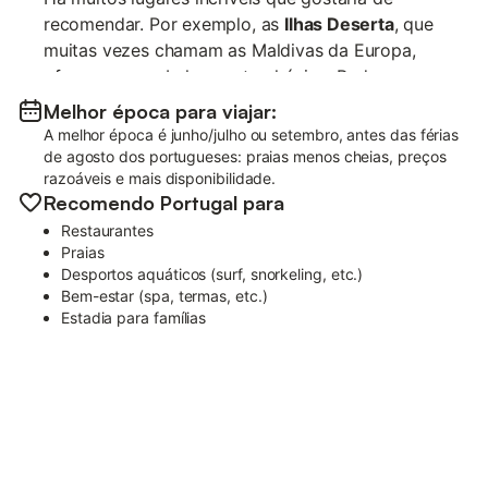
recomendar. Por exemplo, as
Ilhas Deserta
, que
muitas vezes chamam as Maldivas da Europa,
oferecem uma beleza natural única. Pode
apanhar um ferry regular ou um táxi aquático a
Melhor época para viajar
:
partir do cais de Faro ou Olhão. Outra
A melhor época é junho/julho ou setembro, antes das férias
experiência imperdível é passear pela
cidade
de agosto dos portugueses: praias menos cheias, preços
razoáveis e mais disponibilidade.
antiga de Faro
, com as suas ruas de calçada
Recomendo Portugal para
repletas de história e os ninhos de cegonha nas
Restaurantes
chaminés são uma visão encantadora.
Praias
Desportos aquáticos (surf, snorkeling, etc.)
Mercado de Sábado de Loulé:
Um
Bem-estar (spa, termas, etc.)
mercado ao estilo marroquino onde se
Estadia para famílias
pode encontrar produtos orgânicos, ostras
frescas e até concertos-surpresa ao
almoço. Também pode saborear tapas no
centro do salão.
Adoro partilhar as minhas recomendações
gastronómicas consigo. Aqui estão alguns dos