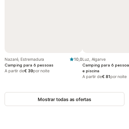
Nazaré, Estremadura
10,0
Luz, Algarve
Camping para 6 pessoas
Camping para 6 pessoa
A partir de
€ 39
por noite
e piscina
A partir de
€ 81
por noite
Mostrar todas as ofertas
Poupe até 10% em muitos
Iniciar sessão
alojamentos com uma conta.