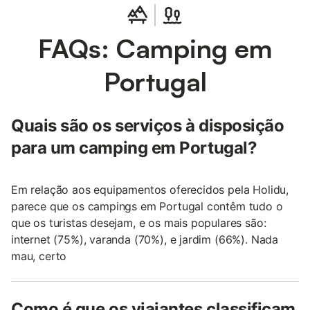
meus restaurantes favoritos:
Casa Vostra:
Cozinha italiana aberta todo
FAQs: Camping em
o dia, conhecida pela sua salada com
manga.
Portugal
Borges Fish:
Especializa-se em ostras e
peixe fresco.
Restaurante de Frango Piri Piri:
Uma
Quais são os serviços à disposição
experiência obrigatória para quem visita
para um camping em Portugal?
Portugal.
Se estiver por aqui em fevereiro, não perca o
Em relação aos equipamentos oferecidos pela Holidu,
Carnaval
. Em julho, pode desfrutar do
Med Fest
parece que os campings em Portugal contêm tudo o
em Loulé, que oferece música ao vivo. Já em
que os turistas desejam, e os mais populares são:
agosto, as
Noites Brancas
são um
internet (75%), varanda (70%), e jardim (66%). Nada
acontecimento a não perder.
mau, certo
Para levar um pouco de Portugal consigo, sugiro
comprar vinho do Porto, malas de cortiça feitas
Como é que os viajantes classificam
a partir da casca dos carvalhos locais, ou ainda