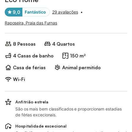
9,0
Fantástico
29 avaliações
•
Raposeira, Praia das Furnas
8 Pessoas
4 Quartos
4 Casas de banho
150 m²
Casa de férias
Animal permitido
Wi-Fi
Anfitrião estrela
São os mais bem classificados e proporcionam estadias
de férias excecionais.
Hospitalidade excecional