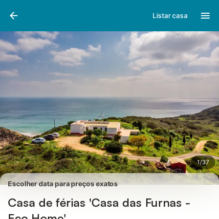
Fotos
Facilidades
Comentários
Listar casa
1
/
37
Escolher data para preços exatos
Casa de férias 'Casa das Furnas -
Eco Home'