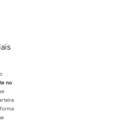
iais
o
te no
se
rteira
 forma
ua