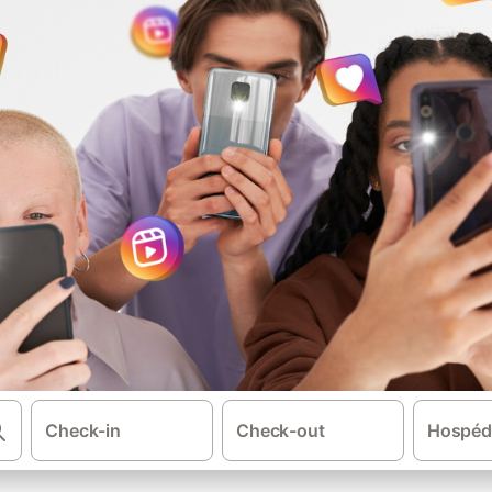
Check-in
Check-out
Hospéd