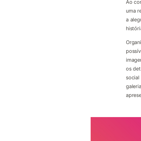
Ao con
uma re
a aleg
histór
Organi
possív
imagen
os det
social
galeri
aprese