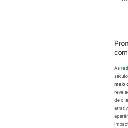
Prom
com
As
red
século
meio d
revel
de cli
atrati
aparên
impact