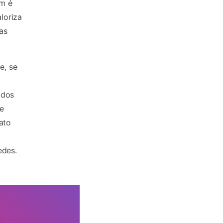
am é
loriza
as
e, se
odos
e
ato
edes.