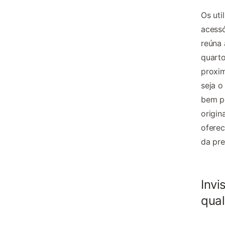
Os uti
acessó
reúna 
quarto
proxim
seja o
bem p
origin
oferec
da pre
Invi
qual