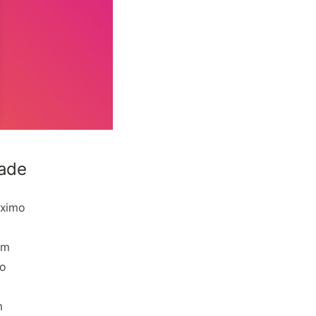
dade
áximo
om
do
m