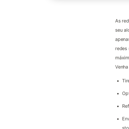
As red
seu al
apenas
redes 
máxim
Venha
Tir
Op
Ref
Env
sto