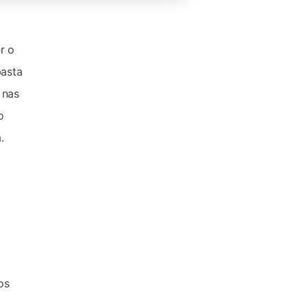
r o
basta
 nas
o
.
os