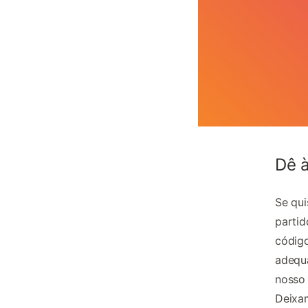
Dê à
Se qui
partid
código
adequ
nosso 
Deixam