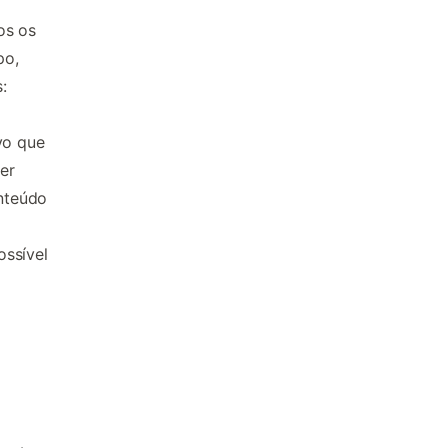
os os
po,
:
vo que
ver
nteúdo
ossível