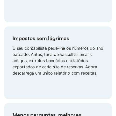
concentra-se nas reservas futuras que
realmente geram receitas.
Impostos sem lágrimas
O seu contabilista pede-lhe os números do ano
passado. Antes, teria de vasculhar emails
antigos, extratos bancários e relatórios
exportados de cada site de reservas. Agora
descarrega um único relatório com receitas,
comissões e evolução sazonal. Está tudo em
ordem e pronto para os impostos, sem correr
atrás de documentos nem perder um fim de
semana.
Menos perguntas, melhores