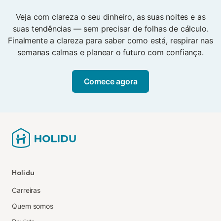
suas reservas, pode contar com eles para planear,
Veja com clareza o seu dinheiro, as suas noites e as
definir os preços e até para a contabilidade.
suas tendências — sem precisar de folhas de cálculo.
Finalmente a clareza para saber como está, respirar nas
semanas calmas e planear o futuro com confiança.
Comece agora
Holidu
Carreiras
Quem somos