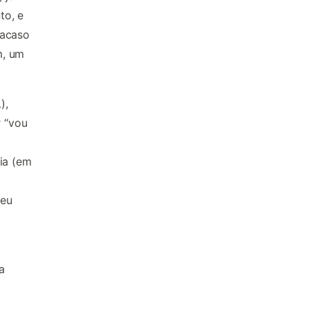
to, e
 acaso
m, um
),
r “vou
ia (em
seu
a