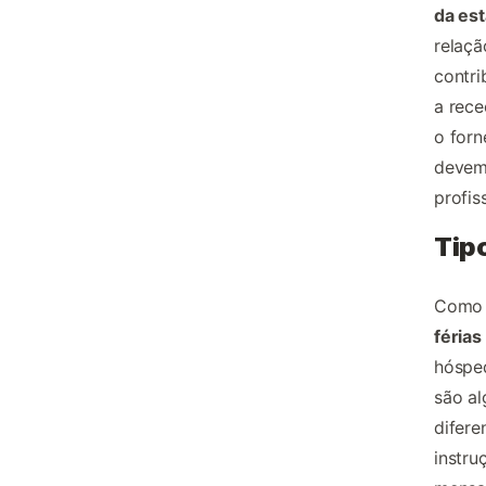
da est
relaç
contri
a rece
o for
devem
profis
Tip
Como 
férias
hósped
são a
difere
instr