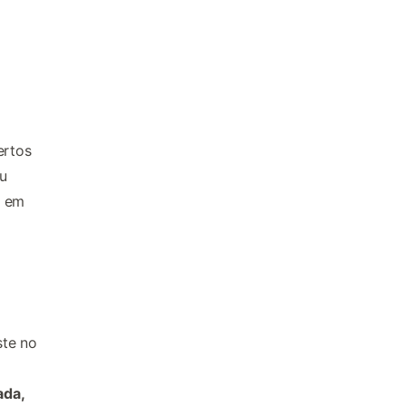
ertos
u
s em
ste no
ada,