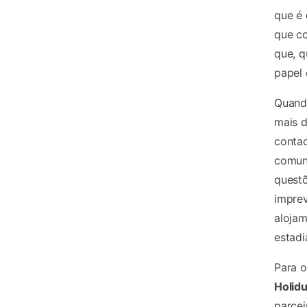
que é 
que co
que, q
papel 
Quando
mais d
contac
comuni
quest
imprev
alojam
estadi
Para o
Holid
parce