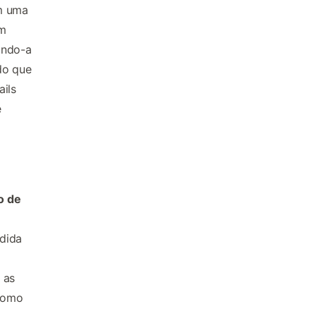
m uma
um
ando-a
do que
ails
e
o de
dida
 as
 como