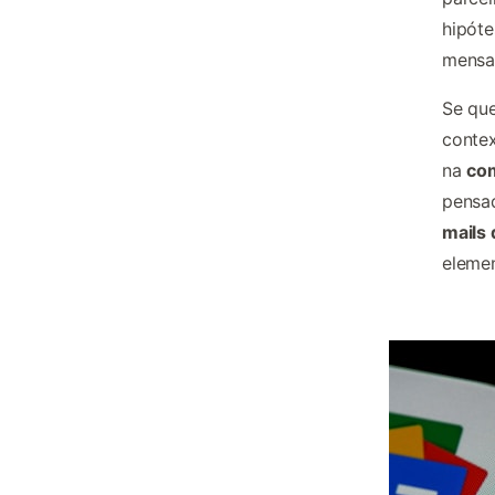
hipót
mensa
Se que
contex
na
com
pensa
mails 
elemen