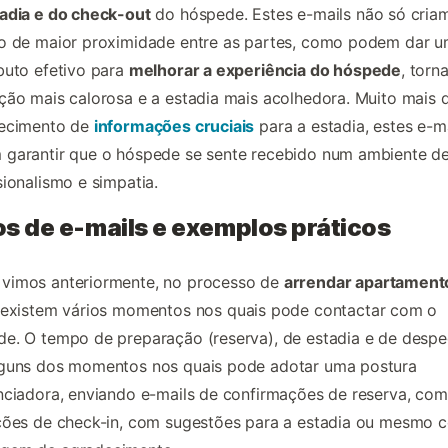
adia e do check-out
do hóspede. Estes e-mails não só cria
ão de maior proximidade entre as partes, como podem dar 
buto efetivo para
melhorar a experiência do hóspede
, torn
ção mais calorosa e a estadia mais acolhedora. Muito mais 
necimento de
informações cruciais
para a estadia, estes e-m
 garantir que o hóspede se sente recebido num ambiente d
sionalismo e simpatia.
os de e-mails e exemplos práticos
vimos anteriormente, no processo de
arrendar apartament
existem vários momentos nos quais pode contactar com o
e. O tempo de preparação (reserva), de estadia e de despe
lguns dos momentos nos quais pode adotar uma postura
nciadora, enviando e-mails de confirmações de reserva, com
uções de check-in, com sugestões para a estadia ou mesmo