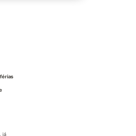
férias
e
 já