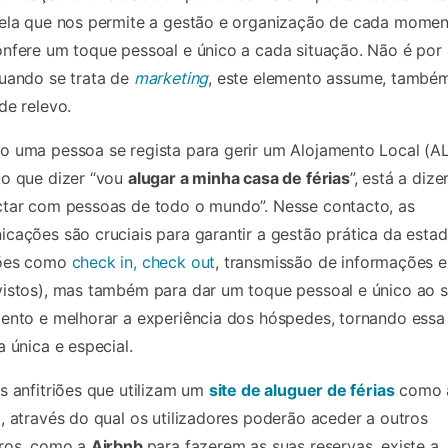
ela que nos permite a gestão e organização de cada momen
nfere um toque pessoal e único a cada situação. Não é por
uando se trata de
marketing
, este elemento assume, també
de relevo.
 uma pessoa se regista para gerir um Alojamento Local (AL
o que dizer “vou
alugar a minha casa de férias
”, está a dize
tar com pessoas de todo o mundo”. Nesse contacto, as
cações são cruciais para garantir a gestão prática da estad
ões como
check in, check out
, transmissão de informações e
istos), mas também para dar um toque pessoal e único ao 
ento e melhorar a experiência dos hóspedes, tornando essa
a única e especial.
s anfitriões que utilizam um
site de aluguer de férias
como 
u
, através do qual os utilizadores poderão aceder a outros
iros, como a
Airbnb
para fazerem as suas reservas, existe a