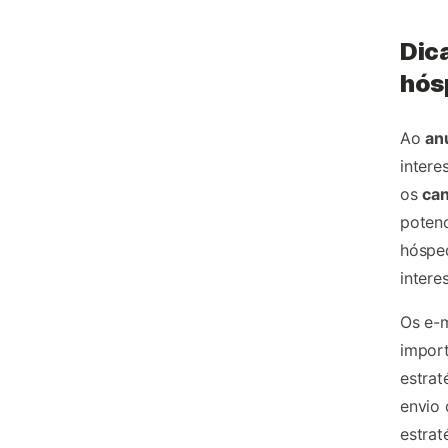
Dica
hós
Ao
an
intere
os
can
potenc
hósped
intere
Os e-m
import
estrat
envio
estra