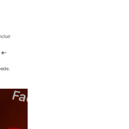
cluir
 e-
pede.