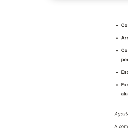
Com
Arr
Com
pe
Esc
Ex
alu
Agost
A com