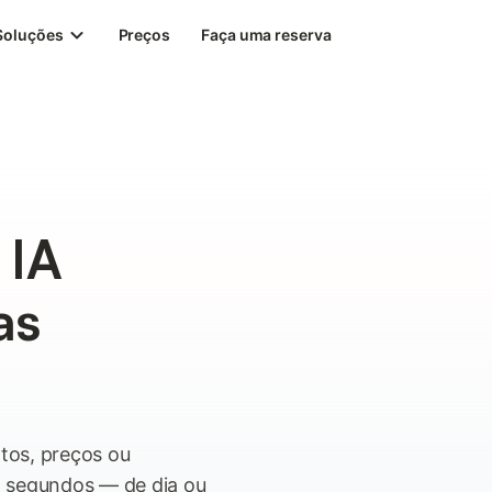
Soluções
Preços
Faça uma reserva
 IA
as
tos, preços ou
m segundos — de dia ou