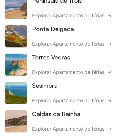
Península de Troia
Explorar Apartamento de férias →
Ponta Delgada
Explorar Apartamento de férias →
Torres Vedras
Explorar Apartamento de férias →
Sesimbra
Explorar Apartamento de férias →
Caldas da Rainha
Explorar Apartamento de férias →