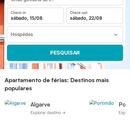
Check-in
Check-out
sábado, 15/08
sábado, 22/08
Hospédes
PESQUISAR
Apartamento de férias: Destinos mais
populares
Algarve
Por
Explorar destino →
Explo