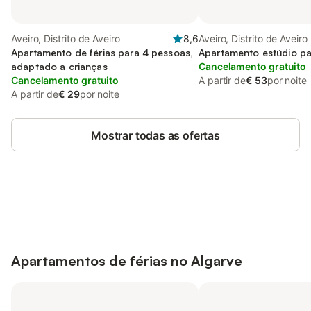
Aveiro, Distrito de Aveiro
8,6
Aveiro, Distrito de Aveiro
Apartamento de férias para 4 pessoas,
Apartamento estúdio pa
adaptado a crianças
Cancelamento gratuito
Cancelamento gratuito
A partir de
€ 53
por noite
A partir de
€ 29
por noite
Mostrar todas as ofertas
Poupe até 10% em muitos
Iniciar sessão
alojamentos com uma conta.
Apartamentos de férias no
Algarve