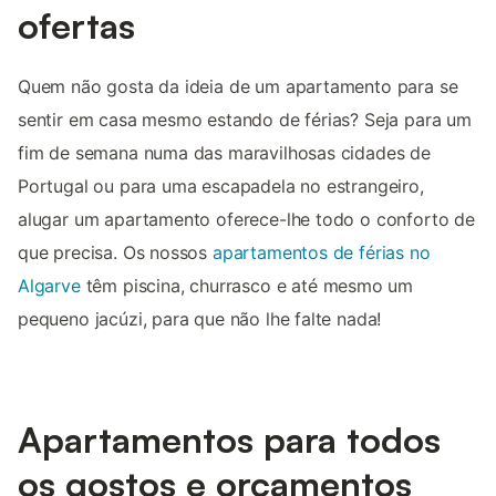
ofertas
Quem não gosta da ideia de um apartamento para se
sentir em casa mesmo estando de férias? Seja para um
fim de semana numa das maravilhosas cidades de
Portugal ou para uma escapadela no estrangeiro,
alugar um apartamento oferece-lhe todo o conforto de
que precisa. Os nossos
apartamentos de férias no
Algarve
têm piscina, churrasco e até mesmo um
pequeno jacúzi, para que não lhe falte nada!
Apartamentos para todos
os gostos e orçamentos