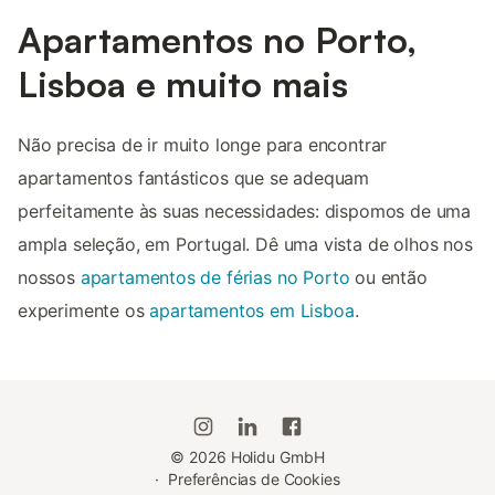
Apartamentos no Porto,
Lisboa e muito mais
Não precisa de ir muito longe para encontrar
apartamentos fantásticos que se adequam
perfeitamente às suas necessidades: dispomos de uma
ampla seleção, em Portugal. Dê uma vista de olhos nos
nossos
apartamentos de férias no Porto
ou então
experimente os
apartamentos em Lisboa
.
©
2026
Holidu GmbH
·
Preferências de Cookies