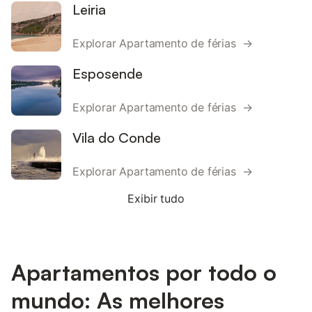
Leiria
Explorar Apartamento de férias →
Esposende
Explorar Apartamento de férias →
Vila do Conde
Explorar Apartamento de férias →
Exibir tudo
Apartamentos por todo o
mundo: As melhores