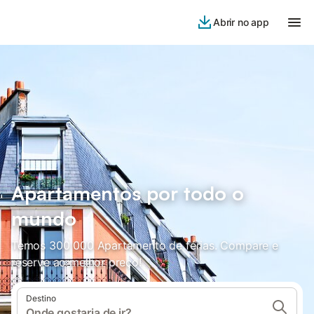
Abrir no app
Apartamentos por todo o
mundo
Temos 300 000 Apartamento de férias. Compare e
reserve ao melhor preço!
Destino
Onde gostaria de ir?