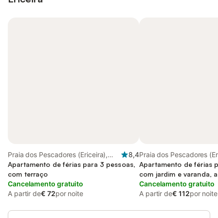
Praia dos Pescadores (Ericeira),
8,4
Praia dos Pescadores (Eri
Ericeira
Apartamento de férias para 3 pessoas,
Ericeira
Apartamento de férias 
com terraço
com jardim e varanda, 
Cancelamento gratuito
crianças
Cancelamento gratuito
A partir de
€ 72
por noite
A partir de
€ 112
por noite