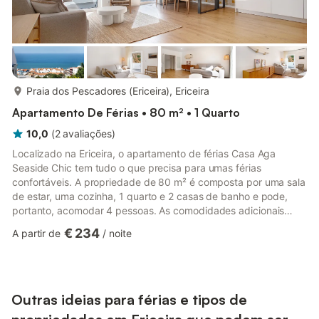
mais...
Praia dos Pescadores (Ericeira), Ericeira
Apartamento De Férias • 80 m² • 1 Quarto
10,0
(
2
avaliações
)
Localizado na Ericeira, o apartamento de férias Casa Aga
Seaside Chic tem tudo o que precisa para umas férias
confortáveis. A propriedade de 80 m² é composta por uma sala
de estar, uma cozinha, 1 quarto e 2 casas de banho e pode,
portanto, acomodar 4 pessoas. As comodidades adicionais
incluem Wi-Fi de alta velocidade (adequado para chamadas de
€ 234
A partir de
/
noite
vídeo), ar condicionado, bem como uma máquina de lavar
roupa. Um berço também está disponível. Este aluguer de
férias possui uma varanda privada para o seu relaxamento
noturno. A propriedade está localizada perto da praia. O
estacionamento gratuito es...
Outras ideias para férias e tipos de