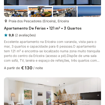
mais...
Praia dos Pescadores (Ericeira), Ericeira
Apartamento De Férias • 121 m² • 3 Quartos
9,8
(
2
avaliações
)
Excelente apartamento na Ericeira com varanda, vista para o
mar, 3 quartos e capacidade para 6 pessoas.O apartamento
tem 121 m² e encontra-se localizado numa zona muito tranquila
perto do centro da Ericeira (acesso a pé).Dispõe de uma sala
com sofá, TV, lareira e espaço de refeições, três quartos com
cama de casal, uma casa de banho com duche, uma casa de
€ 130
A partir de
/
noite
banho com banheira, cozinha totalmente equipada com fogão,
forno, frigorífico, microondas, máquina de lavar roupa, máquina
de lavar louça, louças, talheres, utensílios de cozinha, torradeira
e jarro eléctrico e varanda com mobiliário de ex...