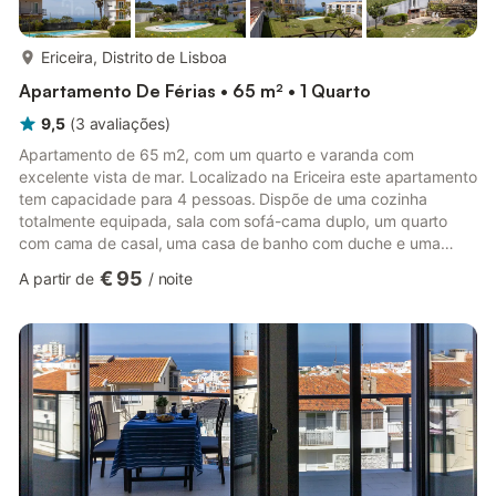
mais...
Ericeira, Distrito de Lisboa
Apartamento De Férias • 65 m² • 1 Quarto
9,5
(
3
avaliações
)
Apartamento de 65 m2, com um quarto e varanda com
excelente vista de mar. Localizado na Ericeira este apartamento
tem capacidade para 4 pessoas. Dispõe de uma cozinha
totalmente equipada, sala com sofá-cama duplo, um quarto
com cama de casal, uma casa de banho com duche e uma
varanda com mobiliário de exterior. O apartamento é um 2º
€ 95
A partir de
/
noite
andar e está inserido num condomínio sem elevador, com
piscina e churrasqueira. Situa-se a cerca de 1 km da praia da
praia de Ribeira d'Ilhas e 3km do centro da vila.Nota:
Gostaríamos de o informar que, para estadias superiores a 28
noites, o valor total dos con...