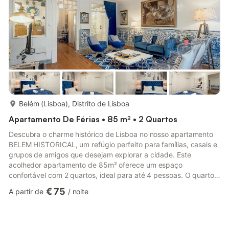
espaço de...
mais...
Belém (Lisboa), Distrito de Lisboa
Apartamento De Férias • 85 m² • 2 Quartos
Descubra o charme histórico de Lisboa no nosso apartamento
BELEM HISTORICAL, um refúgio perfeito para famílias, casais e
grupos de amigos que desejam explorar a cidade. Este
acolhedor apartamento de 85m² oferece um espaço
confortável com 2 quartos, ideal para até 4 pessoas. O quarto
principal conta com uma cama de casal, enquanto o segundo
€ 75
A partir de
/
noite
quarto possui duas camas individuais, garantindo flexibilidade
para diferentes configurações de hospedagem. O apartamento
dispõe de 1 casa de banho completa com chuveiro, perfeita
para relaxar após um dia de passeios pela cidade. A cozinha,