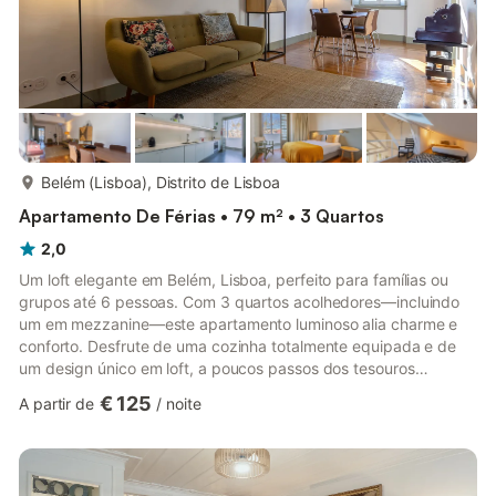
mais...
Belém (Lisboa), Distrito de Lisboa
Apartamento De Férias • 79 m² • 3 Quartos
2,0
Um loft elegante em Belém, Lisboa, perfeito para famílias ou
grupos até 6 pessoas. Com 3 quartos acolhedores—incluindo
um em mezzanine—este apartamento luminoso alia charme e
conforto. Desfrute de uma cozinha totalmente equipada e de
um design único em loft, a poucos passos dos tesouros
culturais de Belém e da beleza do rio. Bem-vindo ao seu refúgio
€ 125
A partir de
/
noite
lisboeta, onde a história encontra o conforto moderno no
coração de Belém: - 3 quartos acolhedores: 2 duplos (um em
mezzanine encantador) e 1 twin - Uma casa de banho moderna
e prática, com detalhes frescos - Design em loft que enche o