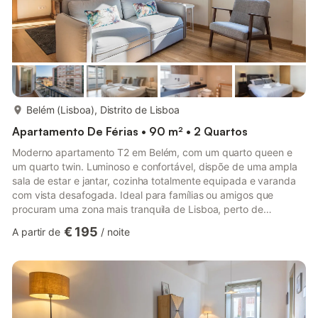
mais...
Belém (Lisboa), Distrito de Lisboa
Apartamento De Férias • 90 m² • 2 Quartos
Moderno apartamento T2 em Belém, com um quarto queen e
um quarto twin. Luminoso e confortável, dispõe de uma ampla
sala de estar e jantar, cozinha totalmente equipada e varanda
com vista desafogada. Ideal para famílias ou amigos que
procuram uma zona mais tranquila de Lisboa, perto de
monumentos emblemáticos, do rio e de várias atrações
€ 195
A partir de
/
noite
culturais. Este acolhedor apartamento T2, situado na Baixa de
Lisboa, é o ponto de partida ideal para explorar a cidade. Sala:
Ampla e luminosa, com sofá-cama, TV e ambiente relaxante —
perfeita para descansar ao final do dia. Quarto 1: Cama de
casal, janela...