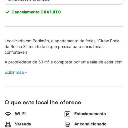
Cancelamento GRATUITO
Localizado em Portimão, o apartamento de férias "Clube Praia
da Rocha 3" tem tudo o que precisa para umas férias
confortáveis.
A propriedade de 50 m² é composta por uma sala de estar com
um sofá-cama para 2 pessoas, uma cozinha bem equipada, 1
Exibir mais
quarto e 1 casa de banho e pode, portanto, acomodar 4
pessoas.
As comodidades adicionais incluem Wi-Fi (adequado para
chamadas de vídeo), uma televisão, ar condicionado,
aquecimento, bem como uma máquina de lavar roupa.
O que este local lhe oferece
Um berço e uma cadeira alta também estão disponíveis.
Wi-Fi
Estacionamento
O apartamento de férias dispõe de uma varanda privada para
noites relaxantes.
Varanda
Ar condicionado
A propriedade está localizada perto da praia e de ligações de