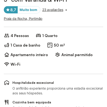
8,7
Muito bom
23 avaliações
•
Praia da Rocha, Portimão
4 Pessoas
1 Quarto
1 Casa de banho
50 m²
Apartamento inteiro
Animal permitido
Wi-Fi
Hospitalidade excecional
O anfitrião experiente proporciona uma estadia excecional
aos seus hóspedes.
Cozinha bem equipada