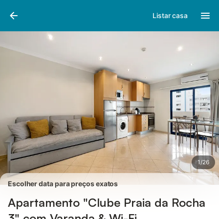
Fotos
Facilidades
Comentários
Listar casa
1
/
26
Escolher data para preços exatos
Apartamento "Clube Praia da Rocha
3" com Varanda & Wi-Fi