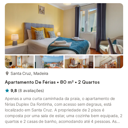
edifício onde o alojamento está localizado possui dois
elevadores. O aluguer de férias dispõe de uma varanda
privada, perfeita par...
mais...
Santa Cruz, Madeira
Apartamento De Férias • 80 m² • 2 Quartos
9,8
(
8
avaliações
)
Apenas a uma curta caminhada da praia, o apartamento de
férias Duplex Da Fontinha, com acesso sem degraus, está
localizado em Santa Cruz. A propriedade de 2 pisos é
composta por uma sala de estar, uma cozinha bem equipada, 2
quartos e 2 casas de banho, acomodando até 4 pessoas. As
comodidades adicionais incluem Wi-Fi com espaço de trabalho