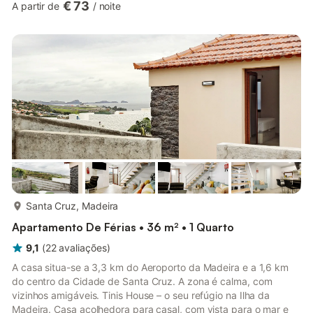
€ 73
A partir de
/
noite
dedicado para escritório em casa, ventoinha, bem como toalhas
de praia ou piscina. Este alojamento não dispõe de ar
condicionado. A propriedade está situada perto da praia.
Restaurantes encontram-se a cerca de 50 m, a praia fica a 140
m e a paragem de aut...
mais...
Santa Cruz, Madeira
Apartamento De Férias • 36 m² • 1 Quarto
9,1
(
22
avaliações
)
A casa situa-se a 3,3 km do Aeroporto da Madeira e a 1,6 km
do centro da Cidade de Santa Cruz. A zona é calma, com
vizinhos amigáveis. Tinis House – o seu refúgio na Ilha da
Madeira. Casa acolhedora para casal, com vista para o mar e