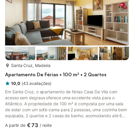
mais...
Santa Cruz, Madeira
Apartamento De Férias • 100 m² • 2 Quartos
10,0
(
43
avaliações
)
Em Santa Cruz, o apartamento de férias Casa Da Vila com
acesso sem degraus oferece uma excelente vista para o
Atlântico. A propriedade de 100 m² é composta por uma sala
de estar com um sofá-cama para 2 pessoas, uma cozinha bem
equipada, 2 quartos e 2 casas de banho, acomodando até 6
pessoas. As comodidades adicionais incluem Wi-Fi, televisão,
€ 73
A partir de
/
noite
ventoinhas nos quartos, máquina de lavar roupa e máquina de
lavar loiça. Este alojamento não dispõe de ar condicionado. O