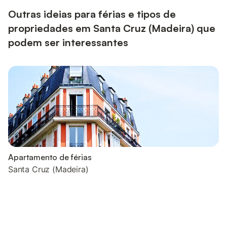
pessoas. Prédio sem elevador. Wi-Fi disponível em todas as
áreas. Est...
Outras ideias para férias e tipos de
propriedades em Santa Cruz (Madeira) que
podem ser interessantes
Apartamento de férias
Santa Cruz (Madeira)