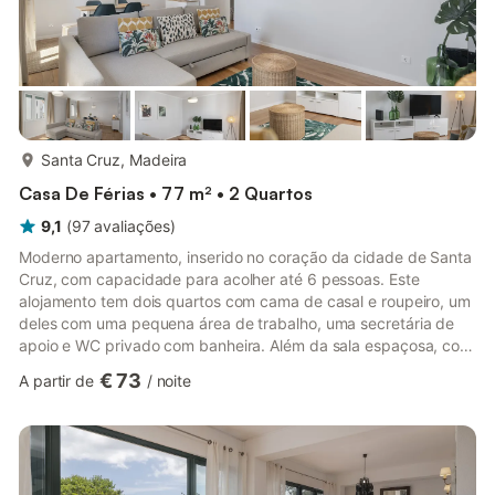
mais...
Santa Cruz, Madeira
Casa De Férias • 77 m² • 2 Quartos
9,1
(
97
avaliações
)
Moderno apartamento, inserido no coração da cidade de Santa
Cruz, com capacidade para acolher até 6 pessoas. Este
alojamento tem dois quartos com cama de casal e roupeiro, um
deles com uma pequena área de trabalho, uma secretária de
apoio e WC privado com banheira. Além da sala espaçosa, com
duas áreas distintas, uma zona de estar e uma zona de
€ 73
A partir de
/
noite
refeições, esta simpática propriedade tem ainda um WC
completo, com banheira, de acesso comum aos hóspedes e
uma cozinha totalmente equipada, com acesso a um pequeno
pátio exterior, onde pode aproveitar para tomar um café e
relaxar ao sabor dos prime...