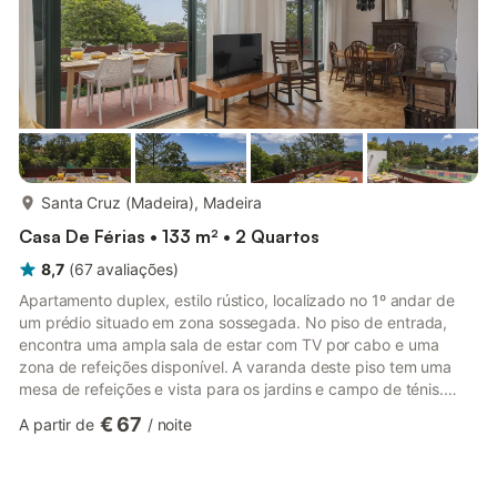
mais...
Santa Cruz (Madeira), Madeira
Casa De Férias • 133 m² • 2 Quartos
8,7
(
67
avaliações
)
Apartamento duplex, estilo rústico, localizado no 1º andar de
um prédio situado em zona sossegada. No piso de entrada,
encontra uma ampla sala de estar com TV por cabo e uma
zona de refeições disponível. A varanda deste piso tem uma
mesa de refeições e vista para os jardins e campo de ténis.
Ainda neste andar, existe um WC social. No piso superior,
€ 67
A partir de
/
noite
encontra um WC equipado com banheira, um quarto de casal e
um quarto duplo com um sofá-cama individual e varanda com
duas espreguiçadeiras disponíveis. Capacidade máxima para 5