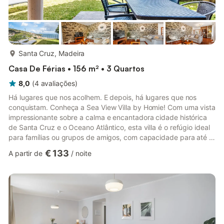
mais...
Santa Cruz, Madeira
Casa De Férias • 156 m² • 3 Quartos
8,0
(
4
avaliações
)
Há lugares que nos acolhem. E depois, há lugares que nos
conquistam. Conheça a Sea View Villa by Homie! Com uma vista
impressionante sobre a calma e encantadora cidade histórica
de Santa Cruz e o Oceano Atlântico, esta villa é o refúgio ideal
para famílias ou grupos de amigos, com capacidade para até 6
pessoas. Conta com três quartos cuidadosamente decorados,
€ 133
A partir de
/
noite
dois com camas de casal e um com duas camas de solteiro,
garantindo conforto e privacidade para todos. No coração da
villa encontra-se uma acolhedora sala de estar, perfeita para
relaxar após um dia de descobertas. A cozinha totalmente...