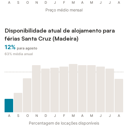
A
S
O
N
D
J
F
M
A
M
J
J
A
Preço médio mensal
Disponibilidade atual de alojamento para
férias Santa Cruz (Madeira)
12%
para agosto
63%
média anual
A
S
O
N
D
J
F
M
A
M
J
J
A
Percentagem de locações disponíveis