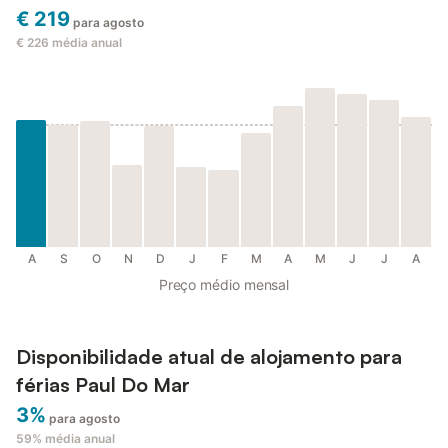
€ 219
para agosto
€ 226
média anual
A
S
O
N
D
J
F
M
A
M
J
J
A
Preço médio mensal
Disponibilidade atual de alojamento para
férias Paul Do Mar
3%
para agosto
59%
média anual