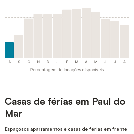
A
S
O
N
D
J
F
M
A
M
J
J
A
Percentagem de locações disponíveis
Casas de férias em Paul do
Mar
Espaçosos apartamentos e casas de férias em frente