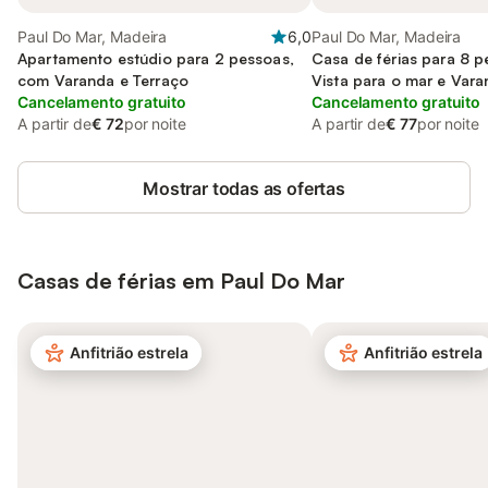
Paul Do Mar, Madeira
6,0
Paul Do Mar, Madeira
Apartamento estúdio para 2 pessoas,
Casa de férias para 8 
com Varanda e Terraço
Vista para o mar e Vara
Cancelamento gratuito
Terraço
Cancelamento gratuito
A partir de
€ 72
por noite
A partir de
€ 77
por noite
Mostrar todas as ofertas
Casas de férias em Paul Do Mar
Anfitrião estrela
Anfitrião estrela