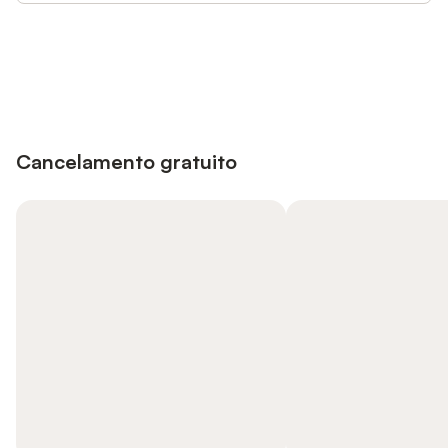
Poupe até 10% em muitos
Iniciar sessão
alojamentos com uma conta.
Cancelamento gratuito