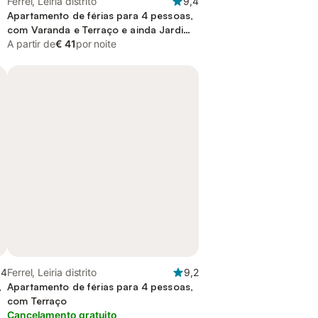
Ferrel, Leiria distrito
9,4
Apartamento de férias para 4 pessoas,
com Varanda e Terraço e ainda Jardim
and Piscina
A partir de
€ 41
por noite
,4
Ferrel, Leiria distrito
9,2
,
Apartamento de férias para 4 pessoas,
com Terraço
Cancelamento gratuito