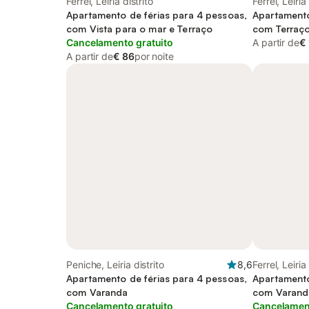
Ferrel, Leiria distrito
Ferrel, Leiria
Apartamento de férias para 4 pessoas,
Apartamento
com Vista para o mar e Terraço
com Terraç
Cancelamento gratuito
A partir de
€
A partir de
€ 86
por noite
Peniche, Leiria distrito
8,6
Ferrel, Leiria
Apartamento de férias para 4 pessoas,
Apartamento
com Varanda
com Varanda
Cancelamento gratuito
and Vista
Cancelament