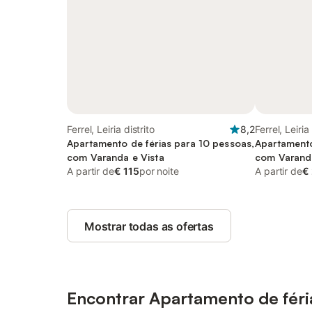
Ferrel, Leiria distrito
8,2
Ferrel, Leiria
Apartamento de férias para 10 pessoas,
Apartamento
com Varanda e Vista
com Varanda
A partir de
€ 115
por noite
and Piscina
A partir de
€
Mostrar todas as ofertas
Encontrar Apartamento de féri