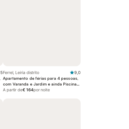
,5
Ferrel, Leiria distrito
9,0
,
Apartamento de férias para 4 pessoas,
com Varanda e Jardim e ainda Piscina
and Vista
A partir de
€ 164
por noite