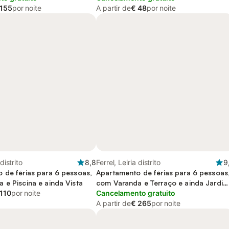
 155
por noite
A partir de
€ 48
por noite
 distrito
8,8
Ferrel, Leiria distrito
9
 de férias para 6 pessoas,
Apartamento de férias para 6 pessoas
 e Piscina e ainda Vista
com Varanda e Terraço e ainda Jardi
 110
por noite
and Piscina
Cancelamento gratuito
A partir de
€ 265
por noite