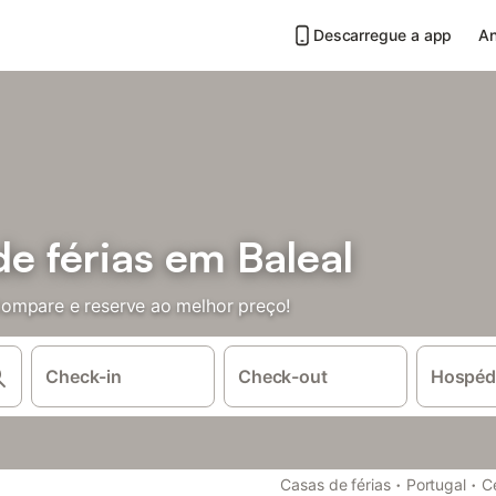
Descarregue a app
An
e férias em Baleal
ompare e reserve ao melhor preço!
Check-in
Check-out
Hospéd
·
·
Casas de férias
Portugal
C