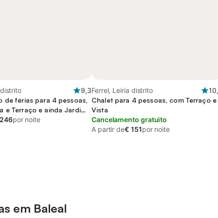
 distrito
9,3
Ferrel, Leiria distrito
10
 de férias para 4 pessoas,
Chalet para 4 pessoas, com Terraço e
 e Terraço e ainda Jardim
Vista
 246
por noite
Cancelamento gratuito
A partir de
€ 151
por noite
as em Baleal