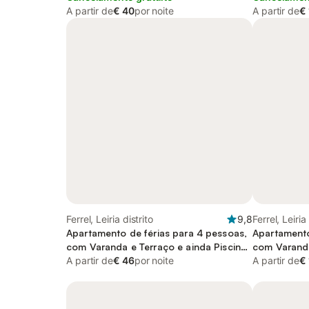
A partir de
€ 40
por noite
A partir de
€
Ferrel, Leiria distrito
9,8
Ferrel, Leiria
Apartamento de férias para 4 pessoas,
Apartamento
com Varanda e Terraço e ainda Piscina
com Varanda
and Vista
A partir de
€ 46
por noite
A partir de
€