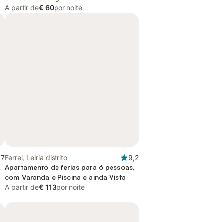
A partir de
€ 60
por noite
,7
Ferrel, Leiria distrito
9,2
,
Apartamento de férias para 6 pessoas,
m
com Varanda e Piscina e ainda Vista
A partir de
€ 113
por noite