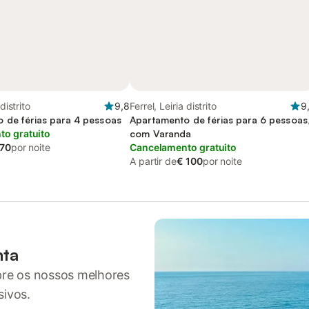
 distrito
9,8
Ferrel, Leiria distrito
9
 de férias para 4 pessoas
Apartamento de férias para 6 pessoas
o gratuito
com Varanda
 70
por noite
Cancelamento gratuito
A partir de
€ 100
por noite
nta
pre os nossos melhores
sivos.