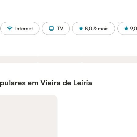
Internet
TV
8,0
& mais
9,0
ulares em Vieira de Leiria