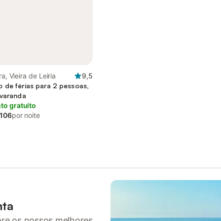
ra, Vieira de Leiria
9,5
 de férias para 2 pessoas,
 varanda
o gratuito
 106
por noite
nta
pre os nossos melhores