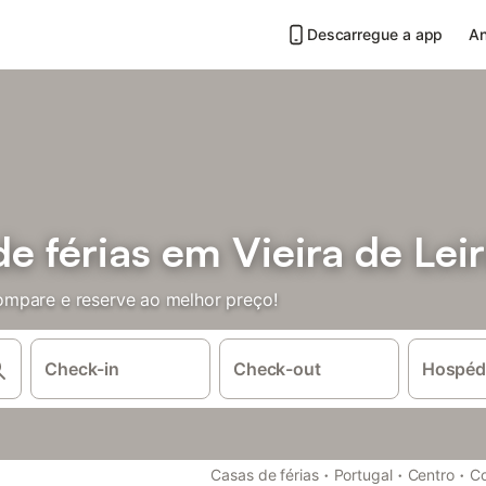
Descarregue a app
An
 férias em Vieira de Leir
mpare e reserve ao melhor preço!
Check-in
Check-out
Hospéd
·
·
·
Casas de férias
Portugal
Centro
Co