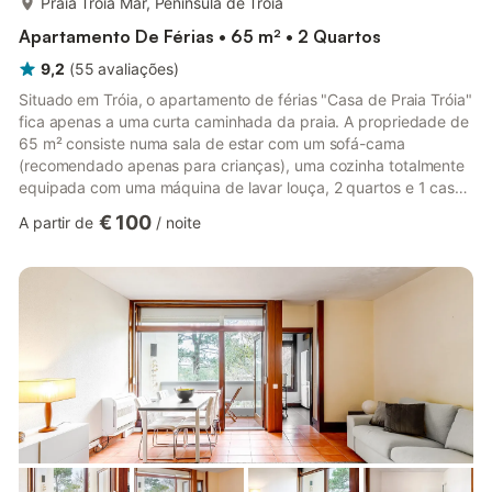
Praia Tróia Mar, Península de Troia
Apartamento De Férias • 65 m² • 2 Quartos
9,2
(
55
avaliações
)
Situado em Tróia, o apartamento de férias "Casa de Praia Tróia"
fica apenas a uma curta caminhada da praia. A propriedade de
65 m² consiste numa sala de estar com um sofá-cama
(recomendado apenas para crianças), uma cozinha totalmente
equipada com uma máquina de lavar louça, 2 quartos e 1 casa
de banho. Outras comodidades incluem uma televisão. Note-se
€ 100
A partir de
/
noite
que uma máquina de lavar roupa não está disponível - no
entanto, o alojamento está localizado a uma curta caminhada
de uma lavandaria de self-service. O apartamento de férias
também oferece uma varanda privada onde se pode relaxar à
noite. O ...