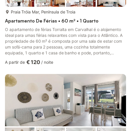
mais...
Praia Tróia Mar, Península de Troia
Apartamento De Férias • 60 m² • 1 Quarto
O apartamento de férias Torralta em Carvalhal é o alojamento
ideal para umas férias relaxantes com vista para o Atlântico. A
propriedade de 60 m² é composta por uma sala de estar com
um sofá-cama para 2 pessoas, uma cozinha totalmente
equipada, 1 quarto e 1 casa de banho e pode, portanto,
acomodar 4 pessoas. As comodidades adicionais incluem Wi-Fi
€ 120
A partir de
/
noite
de alta velocidade (adequado para chamadas de vídeo), uma
televisão inteligente com serviços de streaming, ar
condicionado, bem como livros e brinquedos para crianças.
Este aluguer de férias possui uma varanda privada para o seu
relaxamento noturn...