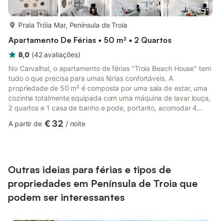
mais...
Praia Tróia Mar, Península de Troia
Apartamento De Férias • 50 m² • 2 Quartos
8,0
(
42
avaliações
)
No Carvalhal, o apartamento de férias "Troia Beach House" tem
tudo o que precisa para umas férias confortáveis. A
propriedade de 50 m² é composta por uma sala de estar, uma
cozinha totalmente equipada com uma máquina de lavar louça,
2 quartos e 1 casa de banho e pode, portanto, acomodar 4
pessoas. Para além disso, pode ser fornecido um sofá-cama na
€ 32
A partir de
/
noite
sala de estar ou um beliche. As comodidades adicionais incluem
Wi-Fi de alta velocidade (adequado para chamadas de vídeo) e
uma televisão. O apartamento de férias dispõe de uma varanda
privada e de uma área exterior partilhada com um jardim e um
...
Outras ideias para férias e tipos de
propriedades em Península de Troia que
podem ser interessantes