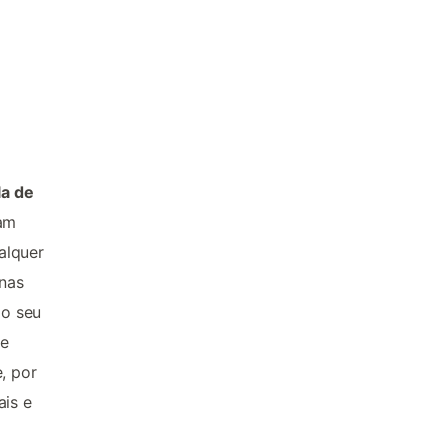
la de
ram
alquer
nas
do seu
 e
, por
ais e