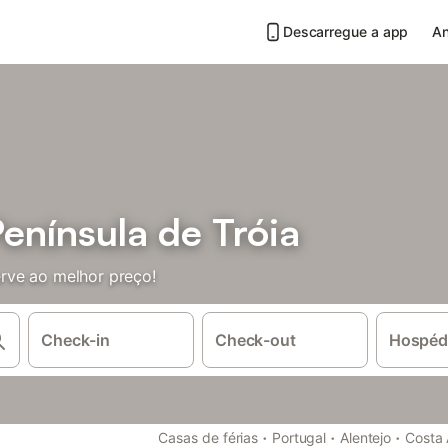
Descarregue a app
An
enínsula de Tróia
rve ao melhor preço!
Check-in
Check-out
Hospéd
·
·
·
Casas de férias
Portugal
Alentejo
Costa 