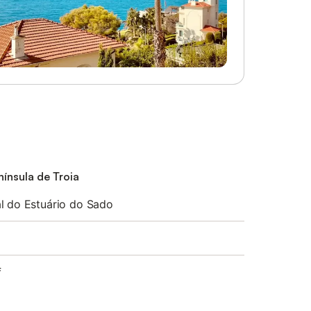
nínsula de Troia
l do Estuário do Sado
f