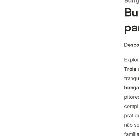
Bung
Bu
pa
Descob
Explo
Tróia
u
tranqu
bungal
pitore
comple
pratiq
não se
famíli