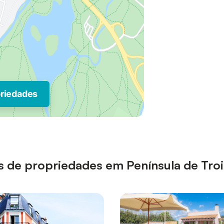
priedades
pos de propriedades em Península de Tr