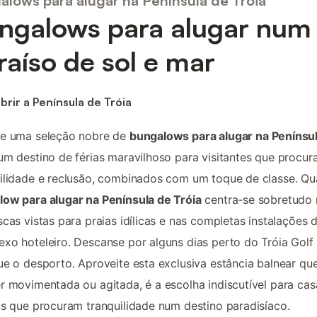
alows para alugar na Península de Tróia
ngalows para alugar num
raíso de sol e mar
rir a Península de Tróia
re uma seleção nobre de
bungalows para alugar na Penínsu
m destino de férias maravilhoso para visitantes que procu
ilidade e reclusão, combinados com um toque de classe. Qu
ow para alugar na Península de Tróia
centra-se sobretudo 
scas vistas para praias idílicas e nas completas instalações 
xo hoteleiro. Descanse por alguns dias perto do Tróia Golf
ue o desporto. Aproveite esta exclusiva estância balnear que
r movimentada ou agitada, é a escolha indiscutível para cas
as que procuram tranquilidade num destino paradisíaco.