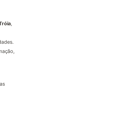
Tróia
,
dades.
mação,
as