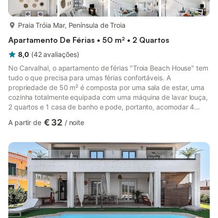
mais...
Praia Tróia Mar, Península de Troia
Apartamento De Férias • 50 m² • 2 Quartos
8,0
(
42
avaliações
)
No Carvalhal, o apartamento de férias "Troia Beach House" tem
tudo o que precisa para umas férias confortáveis. A
propriedade de 50 m² é composta por uma sala de estar, uma
cozinha totalmente equipada com uma máquina de lavar louça,
2 quartos e 1 casa de banho e pode, portanto, acomodar 4
pessoas. Para além disso, pode ser fornecido um sofá-cama na
€ 32
A partir de
/
noite
sala de estar ou um beliche. As comodidades adicionais incluem
Wi-Fi de alta velocidade (adequado para chamadas de vídeo) e
uma televisão. O apartamento de férias dispõe de uma varanda
privada e de uma área exterior partilhada com um jardim e um
...