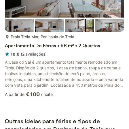
mais...
Praia Tróia Mar, Península de Troia
Apartamento De Férias • 68 m² • 2 Quartos
10,0
(
2
avaliações
)
A Casa do Sal é um apartamento totalmente remodelado em
Troia. Dispõe de 2 quartos, 1 casa de banho, roupa de cama e
toalhas incluídas, uma televisão de ecrã plano, área de
refeições, uma kitchenette totalmente equipada e uma varanda
com vista para o jardim. Localizada a 450 metros da Praia do
Mar e a 2 km do campo de golfe local, a Casa do Sal oferece
€ 100
A partir de
/
noite
acesso Wi-Fi gratuito e possui um jardim. Há um supermercado
a apenas 2 minutos a pé, assim como acesso ao ferry catamarã
a uma curta distância. O Aeroporto Humberto Delgado
encontra-se a 61 km da propriedade.
Outras ideias para férias e tipos de