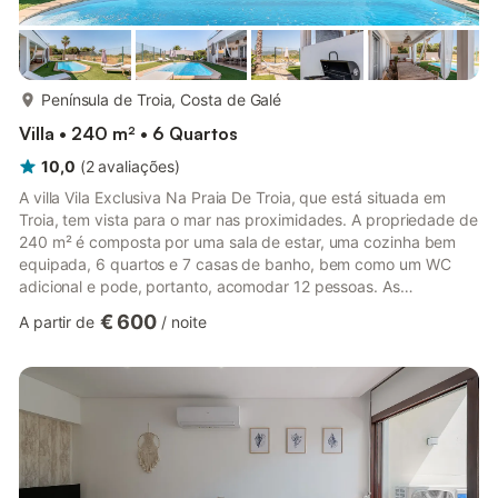
mais...
Península de Troia, Costa de Galé
Villa • 240 m² • 6 Quartos
10,0
(
2
avaliações
)
A villa Vila Exclusiva Na Praia De Troia, que está situada em
Troia, tem vista para o mar nas proximidades. A propriedade de
240 m² é composta por uma sala de estar, uma cozinha bem
equipada, 6 quartos e 7 casas de banho, bem como um WC
adicional e pode, portanto, acomodar 12 pessoas. As
comodidades adicionais incluem Wi-Fi de alta velocidade
€ 600
A partir de
/
noite
(adequado para chamadas de vídeo) com um espaço de
trabalho dedicado para escritório em casa, uma televisão, ar
condicionado, uma ventoinha, bem como toalhas de
praia/piscina. Também está disponível um berço. Esta villa
dispõe de um espaço exterior pri...