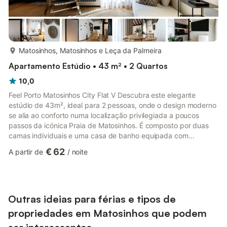
mais...
Matosinhos, Matosinhos e Leça da Palmeira
Apartamento Estúdio • 43 m² • 2 Quartos
10,0
Feel Porto Matosinhos City Flat V Descubra este elegante
estúdio de 43m², ideal para 2 pessoas, onde o design moderno
se alia ao conforto numa localização privilegiada a poucos
passos da icónica Praia de Matosinhos. É composto por duas
camas individuais e uma casa de banho equipada com
chuveiro. Ideal para Casais Este apartamento foi pensado para
€ 62
A partir de
/
noite
acolher casais. • Berço disponível mediante pedido, tornando-o
ideal para quem viaja com bebés Conforto e Estilo Este
apartamento oferece um ambiente acolhedor e sofisticado,
perfeito para relaxar após um dia repleto de descobertas: •
Edifício com ...
Outras ideias para férias e tipos de
propriedades em Matosinhos que podem