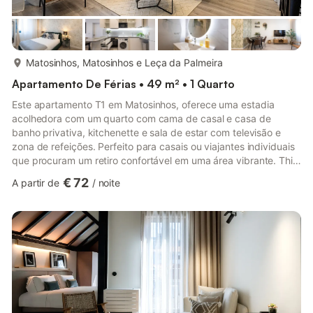
mais...
Matosinhos, Matosinhos e Leça da Palmeira
Apartamento De Férias • 49 m² • 1 Quarto
Este apartamento T1 em Matosinhos, oferece uma estadia
acolhedora com um quarto com cama de casal e casa de
banho privativa, kitchenette e sala de estar com televisão e
zona de refeições. Perfeito para casais ou viajantes individuais
que procuram um retiro confortável em uma área vibrante. This
cozy T1 apartment located in Matosinhos, offers comfortable
€ 72
A partir de
/
noite
accommodation suitable for couples or solo travelers. The
apartment features a well-appointed bedroom furnished with a
double bed, providing a restful retreat. The kitchenette is
equipped with essential amenities, allowing guests to prepare ...