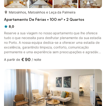
mais...
Matosinhos, Matosinhos e Leça da Palmeira
Apartamento De Férias • 100 m² • 2 Quartos
8,0
Reserve a sua viagem no nosso apartamento que lhe oferece
tudo o que necessita para desfrutar plenamente da sua estadia
no Porto. A nossa equipa dedica-se a oferecer uma estadia de
excelência, garantindo limpeza, conforto, comunicação
permanente e uma experiência sem preocupações e agradável
do início ao fim, com as comodidades todas anunciadas tanto
€ 90
A partir de
/
noite
para escapadinhas de lazer como para viagens de trabalho A
cidade é um verdadeiro tesouro. O centro histórico classificado
como Património Mundial pela UNESCO, o Porto encanta com
as suas ruas de pedra, azulejos coloridos e edifícios históricos...