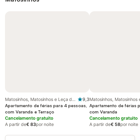
Matosinhos, Matosinhos e Leça da
9,3
Matosinhos, Matosinhos 
Palmeira
Apartamento de férias para 4 pessoas,
Palmeira
Apartamento de férias 
com Varanda e Terraço
com Varanda
Cancelamento gratuito
Cancelamento gratuito
A partir de
€ 83
por noite
A partir de
€ 58
por noite