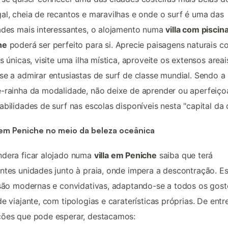
al, cheia de recantos e maravilhas e onde o surf é uma das
ades mais interessantes, o alojamento numa
villa com piscin
he
poderá ser perfeito para si. Aprecie paisagens naturais c
as únicas, visite uma ilha mística, aproveite os extensos areai
se a admirar entusiastas de surf de classe mundial. Sendo a
-rainha da modalidade, não deixe de aprender ou aperfeiço
abilidades de surf nas escolas disponíveis nesta "capital da 
 em Peniche no meio da beleza oceânica
ndera ficar alojado numa
villa em Peniche
saiba que terá
ntes unidades junto à praia, onde impera a descontração. E
 são modernas e convidativas, adaptando-se a todos os gost
de viajante, com tipologias e caraterísticas próprias. De entr
ções que pode esperar, destacamos: