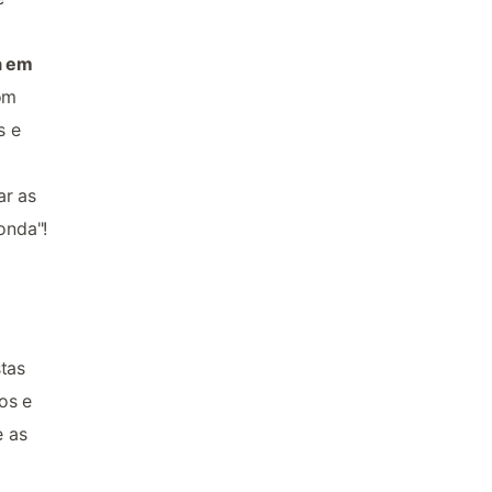
a em
om
s e
ar as
onda"!
stas
os e
e as