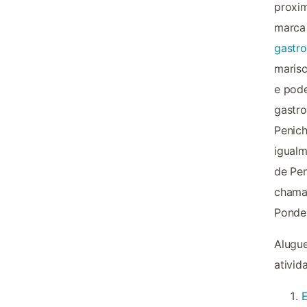
proxi
marca 
gastr
marisc
e pode
gastro
Penich
igualm
de Pen
chamad
Ponder
Alugue
ativid