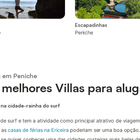
Escapadinhas
e
Peniche
as em Peniche
 melhores Villas para alug
 na cidade-rainha do surf
de surf e tem a atividade como principal atrativo de viagem
, as
casas de férias na Ericeira
poderiam ser uma boa opção.
 se quiser conhecer uma das cidades costeiras mais belas d