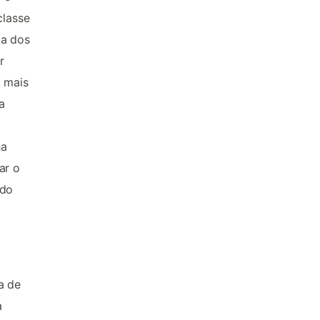
classe
ia dos
r
, mais
a
ha
ar o
udo
a de
a