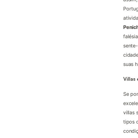
Portug
ativid
Penic
falési
sente-
cidade
suas h
Villas
Se po
excele
villas
tipos 
condi