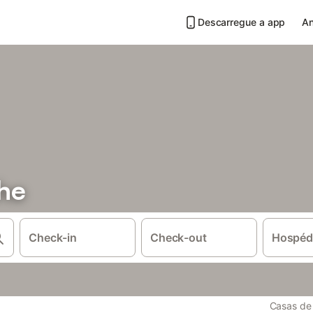
Descarregue a app
An
che
Check-in
Check-out
Hospéd
Casas de 