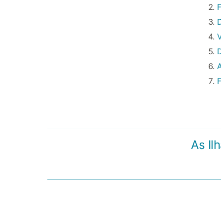
F
D
V
D
A
F
As Il