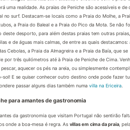
erá uma realidade. As praias de Peniche são acessíveis e de 
l no surf. Destacam-se locais como a Praia do Molhe, a Pra
ubos, a Praia do Baleal e a Praia do Pico da Mota. Se não fo
 deste desporto, para além destas praias tem outras praias
ilas e de águas mais calmas, de entre as quais destacamos: 
das Cebolas, a Praia da Almagreira e a Praia da Baía, que se
e por três quilómetros até à Praia de Peniche de Cima. Ven
, pescar, aquecer os pés na areia, ou simplesmente contempl
-sol! E se quiser conhecer outro destino onde pode fazer t
 pondere passar alguns dias também numa
villa na Ericeira
.
che para amantes de gastronomia
ntes da gastronomia que visitam Portugal não sentirão falt
os onde a boa-mesa é regra. As
villas em cima da praia
, pel