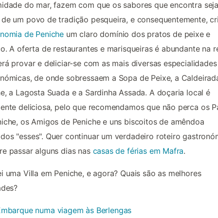
midade do mar, fazem com que os sabores que encontra sej
de um povo de tradição pesqueira, e consequentemente, cr
onomia de Peniche
um claro domínio dos pratos de peixe e
o. A oferta de restaurantes e marisqueiras é abundante na r
rá provar e deliciar-se com as mais diversas especialidades
nómicas, de onde sobressaem a Sopa de Peixe, a Caldeirad
e, a Lagosta Suada e a Sardinha Assada. A doçaria local é
ente deliciosa, pelo que recomendamos que não perca os P
iche, os Amigos de Peniche e uns biscoitos de amêndoa
os "esses". Quer continuar um verdadeiro roteiro gastronó
e passar alguns dias nas
casas de férias em Mafra
.
i uma Villa em Peniche, e agora? Quais são as melhores
ades?
Embarque numa viagem às Berlengas