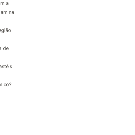
am a
iam na
egião
a de
astéis
mico?