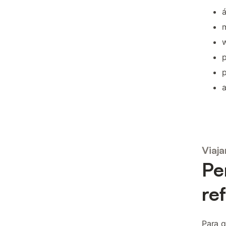
á
w
p
Viaja
Pe
re
Para 