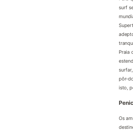
surf s
mundia
Supert
adepto
tranqu
Praia 
estend
surfar
pôr-do
isto,
Peni
Os ama
destin