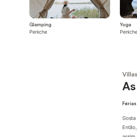
Glamping
Yoga
Peniche
Penich
Vill
As
Férias
Gosta 
Então
assim,