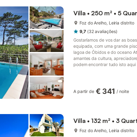
Villa • 250 m² • 5 Qua
Foz do Arelho, Leiria distrito
9,7
(
32
avaliações
)
Gostaríamos de vos dar as boas
equipada, com uma grande pisci
lagoa de Óbidos e do oceano At
amantes da cultura, apreciado
podem encontrar tudo isto aqui 
A moradia está rodeada de verd
interior total é de cerca de 25
aberta e luminosa, ligada à á...
€ 341
A partir de
/
noite
mais...
Villa • 132 m² • 3 Quar
Foz do Arelho, Leiria distrito