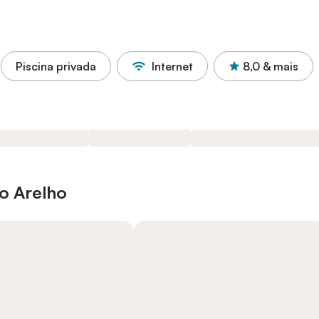
Piscina privada
Internet
8,0
& mais
do Arelho