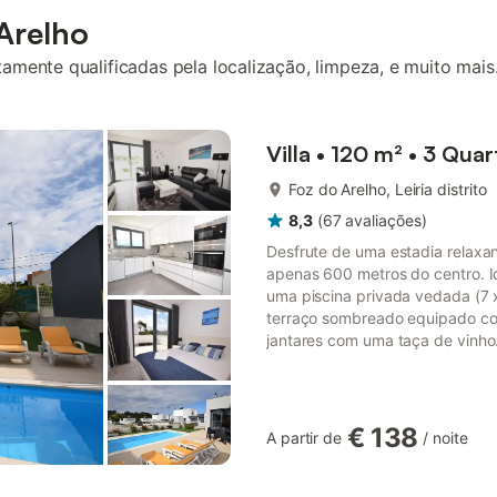
Arelho
mente qualificadas pela localização, limpeza, e muito mais
Villa • 120 m² • 3 Quar
Foz do Arelho, Leiria distrito
8,3
(
67
avaliações
)
Desfrute de uma estadia relaxa
apenas 600 metros do centro. Id
uma piscina privada vedada (7 
terraço sombreado equipado com 
jantares com uma taça de vinho.
conforto durante toda a estadia
plano aberto e uma ampla sala d
As famílias que viajam ...
€ 138
A partir de
/
noite
mais...