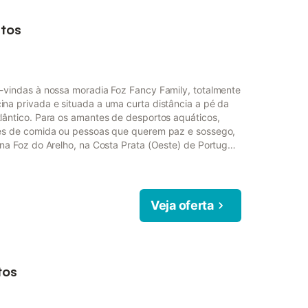
rtos
-vindas à nossa moradia Foz Fancy Family, totalmente
na privada e situada a uma curta distância a pé da
lântico. Para os amantes de desportos aquáticos,
res de comida ou pessoas que querem paz e sossego,
na Foz do Arelho, na Costa Prata (Oeste) de Portugal.
e e localizada numa área cheia de peças. O espaço
0 metros quadrados. Encontrará uma área de estar
Veja oferta
tos