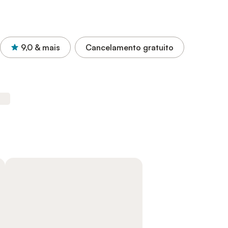
9,0
& mais
Cancelamento gratuito