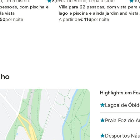
, Leiria distrito
8,9
Foz do Arelho, Leiria distrito
10
 pessoas, com piscina e
Villa para 22 pessoas, com vista para 
da vista
lago e piscina e ainda jardim and vista,
 50
por noite
com animais de estimação
A partir de
€ 116
por noite
lho
Highlights em Fo
Lagoa de Óbid
Praia Foz do A
Desportos Náu