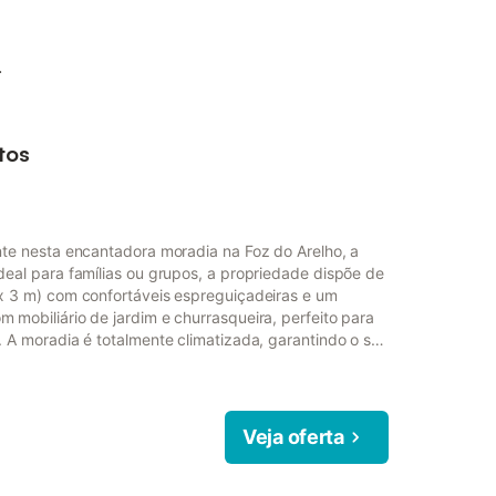
.
tos
nte nesta encantadora moradia na Foz do Arelho, a
eal para famílias ou grupos, a propriedade dispõe de
x 3 m) com confortáveis espreguiçadeiras e um
mobiliário de jardim e churrasqueira, perfeito para
 A moradia é totalmente climatizada, garantindo o seu
. No interior, encontrará uma moderna cozinha em
e estar/jantar com canais de televisão internacionais.
Veja oferta