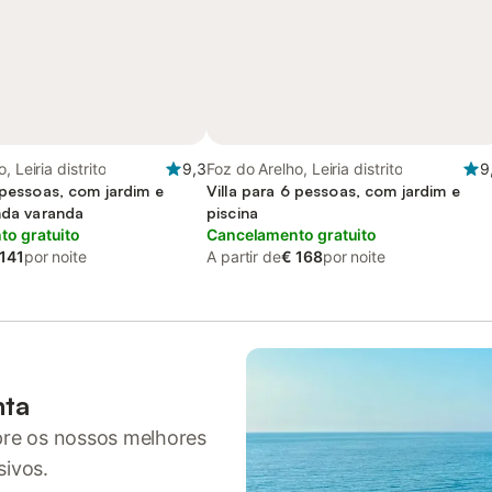
, Leiria distrito
9,3
Foz do Arelho, Leiria distrito
9
 pessoas, com jardim e
Villa para 6 pessoas, com jardim e
inda varanda
piscina
o gratuito
Cancelamento gratuito
 141
por noite
A partir de
€ 168
por noite
nta
pre os nossos melhores
sivos.