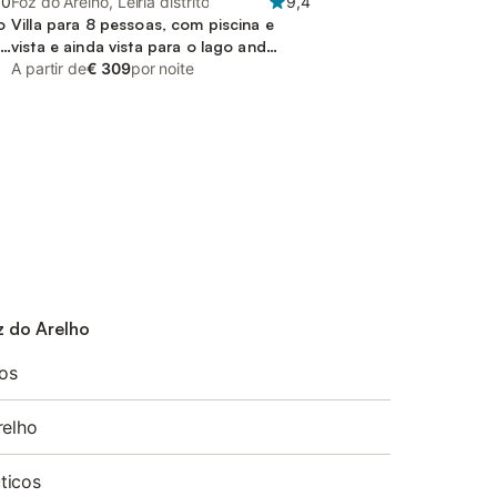
,0
Foz do Arelho, Leiria distrito
9,4
o
Villa para 8 pessoas, com piscina e
vista e ainda vista para o lago and
terraço
A partir de
€ 309
por noite
z do Arelho
os
relho
ticos