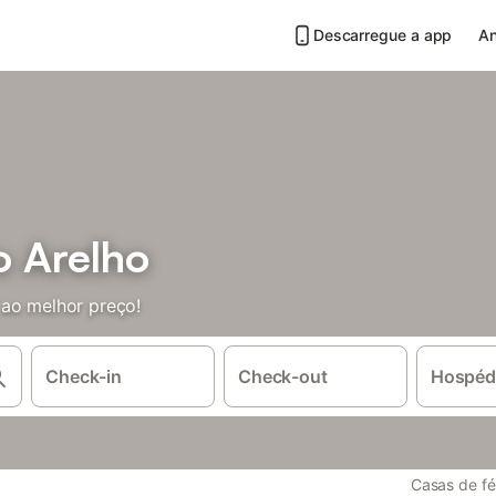
Descarregue a app
An
o Arelho
 ao melhor preço!
Check-in
Check-out
Hospéd
Casas de fé