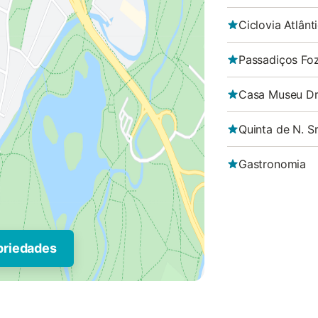
Ciclovia Atlânt
Passadiços Foz
Casa Museu Dr
Quinta de N. S
Gastronomia
priedades