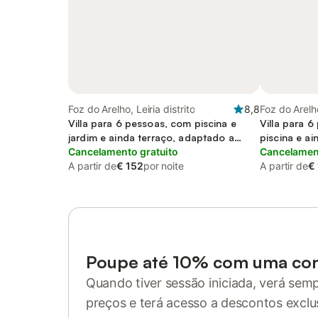
Foz do Arelho, Leiria distrito
8,8
Foz do Arelho
Villa para 6 pessoas, com piscina e
Villa para 6
jardim e ainda terraço, adaptado a
piscina e a
crianças
Cancelamento gratuito
Cancelament
A partir de
€ 152
por noite
A partir de
€
Poupe até 10% com uma co
Quando tiver sessão iniciada, verá sem
preços e terá acesso a descontos exclu